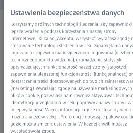
00
00
00
00
00
Ustawienia bezpieczeństwa danych
LAT(A)
MIESIĄCE/MIESIĘCY
DNI
GODZIN(Y)
MINUT(Y)
Korzystamy z różnych technologii śledzenia, aby zapewnić ci
lepsze wrażenia podczas korzystania z naszej strony
internetowej. Klikając „Akceptuj wszystko”, wyrażasz zgodę 
stosowanie technologii śledzenia w celu zapamiętania dany
logowania i zapewnienia bezpiecznego logowania (niezbęd
technicznego punktu widzenia), gromadzenia statystyk
optymalizujących funkcjonalność naszej strony (statystyki),
zapewnienia ulepszonej funkcjonalności (funkcjonalność) o
dostarczania treści dostosowanych do twoich zainteresowa
(marketing). Wyrażając zgodę na używanie marketingowych
plików cookie, pozwalasz nam również aktywować technol
identyfikacji przeglądarki w celu poprawy analizy strony i w
w jej wydajność. Więcej informacji i opcje dostosowywania
można znaleźć w sekcji „Preferencje dotyczące plików cookie
gdzie można zmienić ustawienia. W każdej chwili możesz
wycofać swoją zgodę.