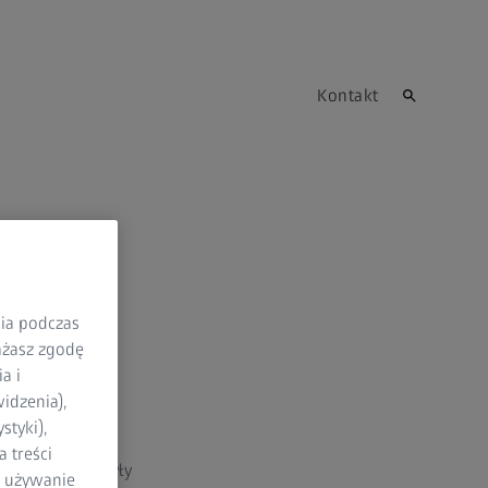
Kontakt
nia podczas
rażasz zgodę
a i
idzenia),
styki),
 treści
g, które nie były
a używanie