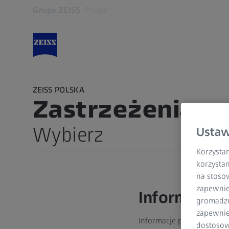
Grupa ZEISS
Polska
Otwiera się w innej karcie
ZEISS POLSKA
Zastrzeżenia p
Wybierz
Ustaw
Korzystam
Informacje o firmie
korzystan
na stoso
Ochrona danych
zapewnie
Informacje
gromadzen
zapewnien
Informacje publikowane w
dostosow