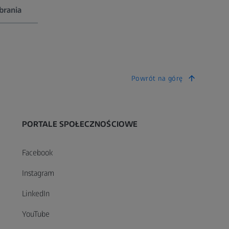
brania
Powrót na górę
PORTALE SPOŁECZNOŚCIOWE
Facebook
itions
General Terms and Conditions
Instagram
cts
for Repair Contracts (Germany)
LinkedIn
122 KB
YouTube
Pobierz