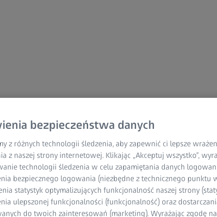
rawne
ienia bezpieczeństwa danych
y z różnych technologii śledzenia, aby zapewnić ci lepsze wraże
ia z naszej strony internetowej. Klikając „Akceptuj wszystko”, wy
wanie technologii śledzenia w celu zapamiętania danych logowani
nia bezpiecznego logowania (niezbędne z technicznego punktu w
 prawne
ia statystyk optymalizujących funkcjonalność naszej strony (staty
ia ulepszonej funkcjonalności (funkcjonalność) oraz dostarczania
 domenach ZEISS mogą zawierać odniesienia do produktów i usłu
anych do twoich zainteresowań (marketing). Wyrażając zgodę n