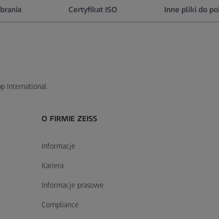
brania
Certyfikat ISO
Inne pliki do po
p International
O FIRMIE ZEISS
Informacje
Terms and Conditions of
ficate PL
Kodeks postępowania | PL
General Terms and Cond
ISO Certificate PL EN
Kariera
e (Germany)
for Maintenance Contra
20 MB
126 KB
(Germany)
Informacje prasowe
Pobierz
Pobierz
150 KB
Compliance
Pobierz