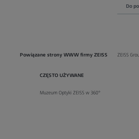
Do po
Powiązane strony WWW firmy ZEISS
ZEISS Grou
CZĘSTO UŻYWANE
Muzeum Optyki ZEISS w 360°
Ogólne Warunki Sprzedaży w
General 
ISO Certi
Polsce (English version)
Purchas
128 KB
Pobierz
77 KB
167 KB
Pobierz
Pobierz