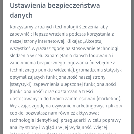
Research Microscopy Solutions
Ustawienia bezpieczeństwa
ZEISS Group
danych
Korzystamy z różnych technologii śledzenia, aby
Bezpłatny kalkulator
zapewnić ci lepsze wrażenia podczas korzystania z
rentowności inwestycji dla
naszej strony internetowej. Klikając „Akceptuj
wszystko”, wyrażasz zgodę na stosowanie technologii
linii ZEISS Integration
śledzenia w celu zapamiętania danych logowania i
Uwolnij pełną wydajność
zapewnienia bezpiecznego logowania (niezbędne z
technicznego punktu widzenia), gromadzenia statystyk
swojego procesu
optymalizujących funkcjonalność naszej strony
(statystyki), zapewnienia ulepszonej funkcjonalności
(funkcjonalność) oraz dostarczania treści
Odkryj potencjalne oszczędności i wzrost
dostosowanych do twoich zainteresowań (marketing).
wydajności dzięki naszemu bezpłatnemu
Wyrażając zgodę na używanie marketingowych plików
kalkulatorowi ROI dla linii ZEISS Integration.
cookie, pozwalasz nam również aktywować
technologie identyfikacji przeglądarki w celu poprawy
Uzyskaj dostęp
analizy strony i wglądu w jej wydajność. Więcej