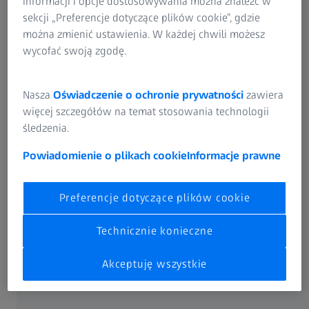
informacji i opcje dostosowywania można znaleźć w
sekcji „Preferencje dotyczące plików cookie”, gdzie
Oblicz rentowność systemu
można zmienić ustawienia. W każdej chwili możesz
załadowczego z linii ZEISS Integration
wycofać swoją zgodę.
na własnym przykładzie
Nasza
Oświadczenie o ochronie prywatności
zawiera
Zmniejsz liczbę odrzutów i odpadów
więcej szczegółów na temat stosowania technologii
materiałowych do zera
śledzenia.
Zwiększ przepustowość
Powiadomienie o plikach cookie
Informacje prawne
współrzędnościowej maszyny
pomiarowej i zyskaj wykorzystanie
Preferencje dotyczące plików cookie
maszyny na poziomie do 94 %
Technicznie konieczne
Akceptuję wszystkie