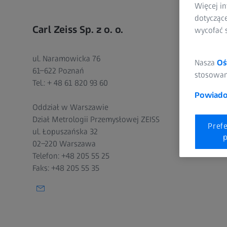
Więcej in
dotycząc
Carl Zeiss Sp. z o. o.
wycofać 
ul. Naramowicka 76
Nasza
Oś
61-622 Poznań
stosowani
Tel.: + 48 61 820 93 60
Powiadom
Oddział w Warszawie
Dział Metrologii Przemysłowej ZEISS
Pref
ul. Łopuszańska 32
p
02-220 Warszawa
Telefon: +48 205 55 25
Faks: +48 205 55 35