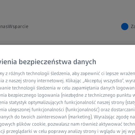
 nas
Wsparcie
Z
rmie
ienia bezpieczeństwa danych
y z różnych technologii śledzenia, aby zapewnić ci lepsze wraże
ia z naszej strony internetowej. Klikając „Akceptuj wszystko”, wy
wanie technologii śledzenia w celu zapamiętania danych logowani
nia bezpiecznego logowania (niezbędne z technicznego punktu w
ndustrielle Messtechnik GmbH.
ia statystyk optymalizujących funkcjonalność naszej strony (staty
ia ulepszonej funkcjonalności (funkcjonalność) oraz dostarczania
anych do twoich zainteresowań (marketing). Wyrażając zgodę n
gowych plików cookie, pozwalasz nam również aktywować techn
acji przeglądarki w celu poprawy analizy strony i wglądu w jej wy