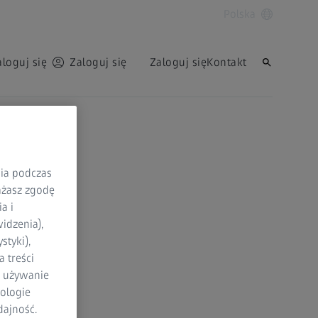
Polska
aloguj się
Zaloguj się
Zaloguj się
Kontakt
nia podczas
rażasz zgodę
a i
idzenia),
styki),
 treści
a używanie
ologie
dajność.