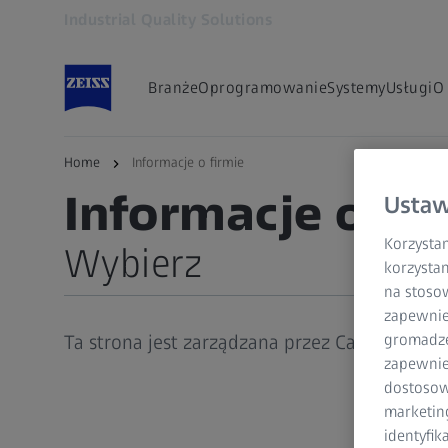
Industrial Quality Solutions
Otwiera się w innej karcie
Branże
Oprogramowanie
Systemy
Usługi
O
Home
Informacje o firmie
ZEISS INDUSTRIAL QUALITY SOLUTIONS
Informacje o fi
Ustaw
Korzystam
Wybierz
korzystan
na stoso
Informacje o firmie
zapewnie
Ta strona jest zarządzana przez Carl Zeiss I
gromadzen
Informacje prawne
zapewnien
dostosow
Ogólne zasady i warunki
marketin
Ochrona danych
identyfik