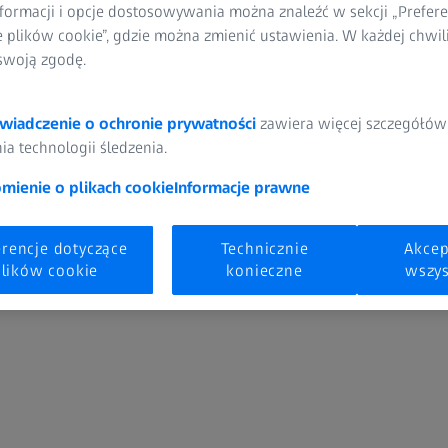
formacji i opcje dostosowywania można znaleźć w sekcji „Prefere
e plików cookie”, gdzie można zmienić ustawienia. W każdej chwi
swoją zgodę.
Sąd Rejonowy w Poznaniu, VII
nr 0000005241
wiadczenie o ochronie prywatności
zawiera więcej szczegółów
NIP: 118-00-39-730
a technologii śledzenia.
REGON: 012611183
Kapitał zakładowy: 3 514 887,0
ienie o plikach cookie
Informacje prawne
Zarząd:
erencje dotyczące
Technicznie
Akcep
Michael Hubensack - Prezes Z
lików cookie
konieczne
wszys
Marcin Trębicki - Członek Zar