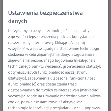
ZEISS Metrology oferuje szereg rozwiązań
metrologicznych, które w wymierny sposób przyspieszają
Ustawienia bezpieczeństwa
procesy projektowania i inżynierii części formowanych z
danych
tworzyw sztucznych. Digitalizuj swoje prototypy za
pomocą systemu pomiarowego ZEISS, twórz modele CAD
Korzystamy z różnych technologii śledzenia, aby
na podstawie danych pomiarowych, dostosowuj
zapewnić ci lepsze wrażenia podczas korzystania z
geometrie części i narzędzi zgodnie z porównaniami
naszej strony internetowej. Klikając „Akceptuj
wartości nominalnych do rzeczywistych. Wykorzystuj
wszystko”, wyrażasz zgodę na stosowanie technologii
metrologię ZEISS Metrology do testowania obciążeń
śledzenia w celu zapamiętania danych logowania i
prototypów na stanowiskach testowych. Otrzymujesz
zapewnienia bezpiecznego logowania (niezbędne z
kompletne rozwiązania z jednego źródła, które są łatwe
technicznego punktu widzenia), gromadzenia statystyk
w użyciu i wspierane przez ogólnoświatową obsługę i
optymalizujących funkcjonalność naszej strony
wsparcie.
(statystyki), zapewnienia ulepszonej funkcjonalności
(funkcjonalność) oraz dostarczania treści
dostosowanych do twoich zainteresowań (marketing).
Wyrażając zgodę na używanie marketingowych plików
cookie, pozwalasz nam również aktywować
technologie identyfikacji przeglądarki w celu poprawy