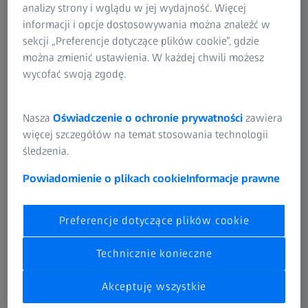
analizy strony i wglądu w jej wydajność. Więcej
informacji i opcje dostosowywania można znaleźć w
sekcji „Preferencje dotyczące plików cookie”, gdzie
można zmienić ustawienia. W każdej chwili możesz
wycofać swoją zgodę.
Nasza
Oświadczenie o ochronie prywatności
zawiera
więcej szczegółów na temat stosowania technologii
śledzenia.
Powiadomienie o plikach cookie
Informacje prawne
Digitalizacja prototypów
Dane ze skanowania 3D całej powierzchni z
Preferencje dotyczące plików cookie
krótkim czasem pomiaru
Technicznie konieczne
Wyzwanie
Akceptuję wszystkie
Części z tworzyw sztucznych stają się coraz bardziej