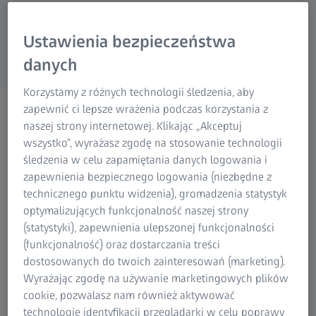
Research Microscopy Solutions
ZEISS Group
Ustawienia bezpieczeństwa
danych
Korzystamy z różnych technologii śledzenia, aby
WEBINARIUM | 6 LISTOPADA 2025 | GODZ. 10:00
zapewnić ci lepsze wrażenia podczas korzystania z
Przewodnik po głowicach
naszej strony internetowej. Klikając „Akceptuj
wszystko”, wyrażasz zgodę na stosowanie technologii
pomiarowych
śledzenia w celu zapamiętania danych logowania i
Wybierz idealną głowicę
zapewnienia bezpiecznego logowania (niezbędne z
technicznego punktu widzenia), gromadzenia statystyk
ZEISS
optymalizujących funkcjonalność naszej strony
(statystyki), zapewnienia ulepszonej funkcjonalności
(funkcjonalność) oraz dostarczania treści
dostosowanych do twoich zainteresowań (marketing).
Wyrażając zgodę na używanie marketingowych plików
cookie, pozwalasz nam również aktywować
ZASTOSOWANIA GŁOWIC STYKOWYCH I OPTYCZNYCH
technologie identyfikacji przeglądarki w celu poprawy