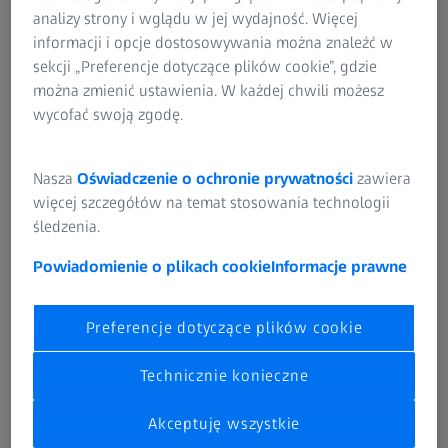
Wybierz mądrze dla swojej maszyny!
analizy strony i wglądu w jej wydajność. Więcej
informacji i opcje dostosowywania można znaleźć w
✅ Czym różni się głowica ZEISS VAST XT od głowicy ZEISS
sekcji „Preferencje dotyczące plików cookie”, gdzie
VAST XXT?
można zmienić ustawienia. W każdej chwili możesz
wycofać swoją zgodę.
✅ Jaką głowicę wybrać spośród bogatego portfolio
ZEISS?
Nasza
Oświadczenie o ochronie prywatności
zawiera
✅ Do jakich zastosowań wybrać głowicę stykową a do
więcej szczegółów na temat stosowania technologii
jakich optyczną?
śledzenia.
✅ Czy mogę unowocześnić posiadaną przeze mnie
Powiadomienie o plikach cookie
Informacje prawne
maszynę poprzez wymianę głowicy na inną?
Preferencje dotyczące plików cookie
Na te i wiele innych pytań znajdziesz słuchając nagrania z
naszego webinarium.
Technicznie konieczne
Webinarium poprowadził: Bartłomiej Stadnik - Product
Akceptuję wszystkie
Sales Manager Systemów CMM.