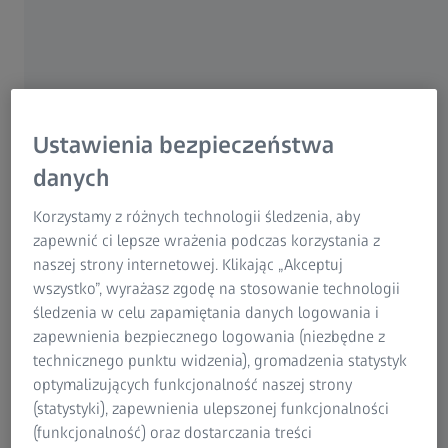
Opcje CALYPSO
Ustawienia bezpieczeństwa
Opcje ogólne
danych
Zobacz jak możesz zwiększyć wydajność ZEISS CALYPSO, a
także swoją produktywność.
Korzystamy z różnych technologii śledzenia, aby
zapewnić ci lepsze wrażenia podczas korzystania z
naszej strony internetowej. Klikając „Akceptuj
wszystko”, wyrażasz zgodę na stosowanie technologii
śledzenia w celu zapamiętania danych logowania i
zapewnienia bezpiecznego logowania (niezbędne z
technicznego punktu widzenia), gromadzenia statystyk
optymalizujących funkcjonalność naszej strony
(statystyki), zapewnienia ulepszonej funkcjonalności
(funkcjonalność) oraz dostarczania treści