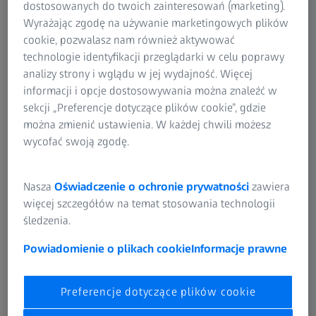
dostosowanych do twoich zainteresowań (marketing).
Wyrażając zgodę na używanie marketingowych plików
cookie, pozwalasz nam również aktywować
ZEISS CALYPSO planner
technologie identyfikacji przeglądarki w celu poprawy
analizy strony i wglądu w jej wydajność. Więcej
ZEISS CALYPSO planner umożliwia tworzenie planów
informacji i opcje dostosowywania można znaleźć w
pomiarowych w trybie offline. Dzięki temu Twoja maszyna
sekcji „Preferencje dotyczące plików cookie”, gdzie
pomiarowa będzie w tym czasie dostępna dla innych
można zmienić ustawienia. W każdej chwili możesz
zadań.
wycofać swoją zgodę.
Opcja ta pozwala tworzyć kompletne plany pomiarowe
Nasza
Oświadczenie o ochronie prywatności
zawiera
CNC z oddzielnego stanowiska komputerowego. Twoje
więcej szczegółów na temat stosowania technologii
korzyści: Plany pomiarowe utworzone za pomocą
śledzenia.
CALYPSO planner można otworzyć i wykonać w
dowolnym momencie bezpośrednio na
Powiadomienie o plikach cookie
Informacje prawne
współrzędnościowej maszynie pomiarowej. W związku z
tym maszyna współrzędnościowa nie jest zajęta przez
programowanie i może być użyta do zadań pomiarowych.
Preferencje dotyczące plików cookie
Zapewnia to ogólną wydajność procesu i zwiększa