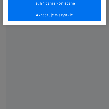
produktywność.
Technicznie konieczne
Akceptuję wszystkie
ZEISS CALYPSO simulation
Z użyciem opcji oprogramowania ZEISS CALYPSO