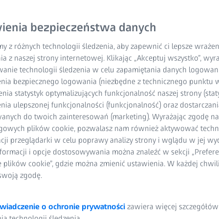
nie ocenić pod względem konkretnych
tałcenia, przemieszczenia, prędkości,
ienia bezpieczeństwa danych
 i wiele innych.
y z różnych technologii śledzenia, aby zapewnić ci lepsze wraże
ia z naszej strony internetowej. Klikając „Akceptuj wszystko”, wy
wanie technologii śledzenia w celu zapamiętania danych logowani
nia bezpiecznego logowania (niezbędne z technicznego punktu w
ia statystyk optymalizujących funkcjonalność naszej strony (staty
ia ulepszonej funkcjonalności (funkcjonalność) oraz dostarczania
anych do twoich zainteresowań (marketing). Wyrażając zgodę n
gowych plików cookie, pozwalasz nam również aktywować techn
acji przeglądarki w celu poprawy analizy strony i wglądu w jej wy
formacji i opcje dostosowywania można znaleźć w sekcji „Prefere
e plików cookie”, gdzie można zmienić ustawienia. W każdej chwi
Podstawowe funkcje
swoją zgodę.
wiadczenie o ochronie prywatności
zawiera więcej szczegółów
a technologii śledzenia.