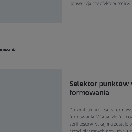
konwekcją czy efektem moiré.
mowania
Selektor punktów 
formowania
Do kontroli procesów formowan
formowania. W analizie formow
serii testów Nakajima zostaj
części blaszanych przy użyciu