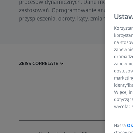
procesów dynamicznych. Dane można następ
zastosowań. Oprogramowanie analizuje odksz
Ustaw
przyspieszenia, obroty, kąty, zmiany w kątach
Korzystam
korzystan
na stoso
zapewnie
gromadzen
ZEISS CORRELATE
zapewnien
dostosow
marketin
identyfik
Więcej in
dotycząc
wycofać 
Nasza
Oś
stosowani