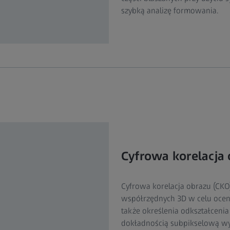
szybką analizę formowania.
Cyfrowa korelacja
Cyfrowa korelacja obrazu (CK
współrzędnych 3D w celu oceny
także określenia odkształceni
dokładnością subpikselową wy