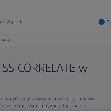
 nas
Wsparcie
Za
nalności
E
EISS CORRELATE w
ie danych pomiarowych za pomocą obrazów
jną rejestrację oraz indywidualną analizę