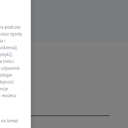
nia podczas
rażasz zgodę
a i
idzenia),
styki),
 treści
a używanie
ologie
dajność.
ncje
li możesz
 na temat