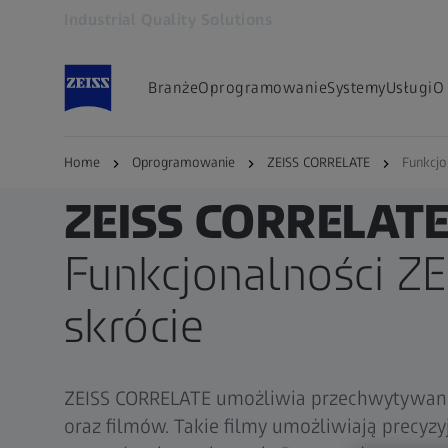
Industrial Quality Solutions
Otwiera się w innej karcie
Branże
Oprogramowanie
Systemy
Usługi
O
Home
Oprogramowanie
ZEISS CORRELATE
Funkcjo
ZEISS CORRELAT
Funkcjonalności Z
skrócie
ZEISS CORRELATE umożliwia przechwytywan
oraz filmów. Takie filmy umożliwiają precyzy