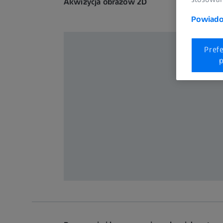
Akwizycja obrazów 2D
Powiadom
Pref
p