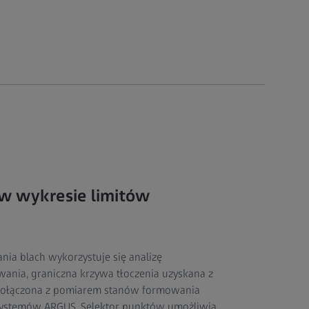
w wykresie limitów
ia blach wykorzystuje się analizę
ania, graniczna krzywa tłoczenia uzyskana z
e połączona z pomiarem stanów formowania
 systemów ARGUS. Selektor punktów umożliwia