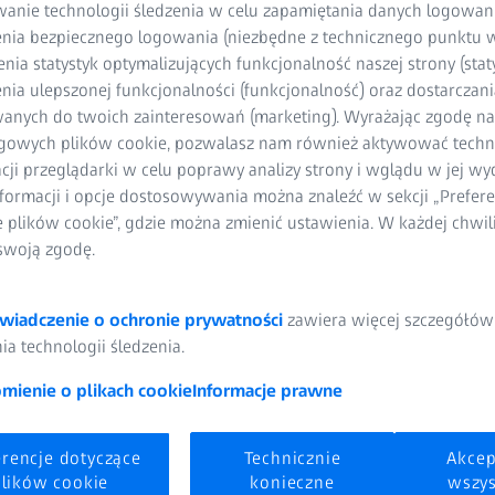
wanie technologii śledzenia w celu zapamiętania danych logowani
nia bezpiecznego logowania (niezbędne z technicznego punktu w
ia statystyk optymalizujących funkcjonalność naszej strony (staty
ia ulepszonej funkcjonalności (funkcjonalność) oraz dostarczania
anych do twoich zainteresowań (marketing). Wyrażając zgodę n
gowych plików cookie, pozwalasz nam również aktywować techn
acji przeglądarki w celu poprawy analizy strony i wglądu w jej wy
formacji i opcje dostosowywania można znaleźć w sekcji „Prefere
e plików cookie”, gdzie można zmienić ustawienia. W każdej chwi
ość i zredukuj koszty
swoją zgodę.
szyny produkcyjne mogą osiągać bardzo wysoki stopień dokładn
tali nadal odbiegają od wartości nominalnych. Aby ograniczyć te
wiadczenie o ochronie prywatności
zawiera więcej szczegółów
ucenci i metrolodzy stosują tolerancje. Definiują one dopuszczaln
a technologii śledzenia.
 część jest klasyfikowana jako „nie OK” (NOK), tj. nie nadaje się 
ienie o plikach cookie
Informacje prawne
erencje dotyczące
Technicznie
Akcep
lików cookie
konieczne
wszys