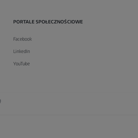
PORTALE SPOŁECZNOŚCIOWE
Facebook
LinkedIn
YouTube
ą
xtended Reality
ncje dotyczące plików cookie