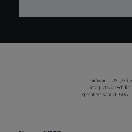
Zarówno GD&T jak i wy
interpretacja tych li
sposobem kontroli GD&T j