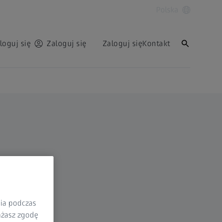
Polska
loguj się
Zaloguj się
Zaloguj się
Kontakt
nia podczas
rażasz zgodę