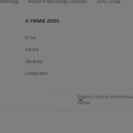
Metrology
Research Microscopy Solutions
ZEISS Group
O FIRMIE ZEISS
O nas
Kariera
Dla prasy
Compliance
Wybierz stronę internetow
Polska
Digital Solutions & Software Development
E
Wybierz lokalizację
prawne
Ochrona danych
Informacja o plikach cookie
Prefere