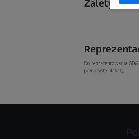
Zalety GD&
Reprezenta
Do reprezentowania GD&T 
przejrzyste plakaty.
Po