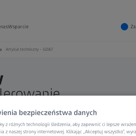
 nas
Wsparcie
Za
Artykuł techniczny - GD&T
y
lerowanie
&T)
ienia bezpieczeństwa danych
y z różnych technologii śledzenia, aby zapewnić ci lepsze wraże
ia z naszej strony internetowej. Klikając „Akceptuj wszystko”, wy