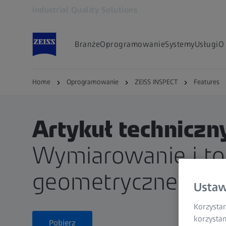
Industrial Quality Solutions
Otwiera się w innej karcie
Branże
Oprogramowanie
Systemy
Usługi
O
Home
Oprogramowanie
ZEISS INSPECT
Features
Artykuł techniczn
Wymiarowanie i to
geometryczne (GD
Ustaw
Korzystam
korzystan
Pobierz