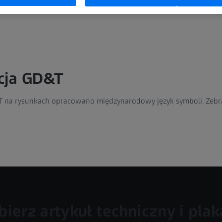
T
cja GD&T
na rysunkach opracowano międzynarodowy język symboli. Zebral
bierz artykuł techniczny i plak