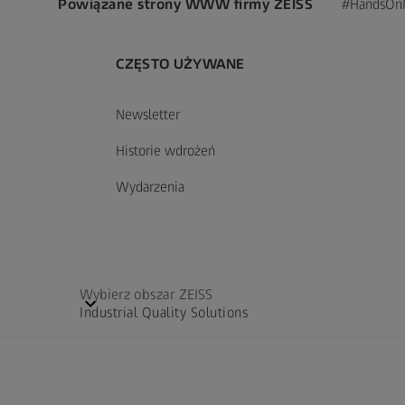
Powiązane strony WWW firmy ZEISS
#HandsOn
CZĘSTO UŻYWANE
Newsletter
Historie wdrożeń
Wydarzenia
Wybierz obszar ZEISS
Industrial Quality Solutions
Cinematography
Wybierz język
Kontakt
Informacje o firmie
Zastrzeżenie 