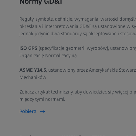
Normy GD&T
Reguły, symbole, definicje, wymagania, wartości domyś
określania i interpretowania GD&T są ustanowione w s
jednak jedynie dwa standardy są akceptowane i stosowa
ISO GPS
(specyfikacje geometrii wyrobów), ustanowio
Organizację Normalizacyjną
ASME Y14.5
, ustanowiony przez Amerykańskie Stowarz
Mechaników
Zobacz artykuł techniczny, aby dowiedzieć się więcej o
między tymi normami.
Pobierz