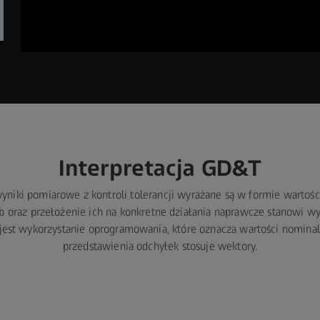
Interpretacja GD&T
niki pomiarowe z kontroli tolerancji wyrażane są w formie wartoś
czb oraz przełożenie ich na konkretne działania naprawcze stanowi 
est wykorzystanie oprogramowania, które oznacza wartości nominaln
przedstawienia odchyłek stosuje wektory.