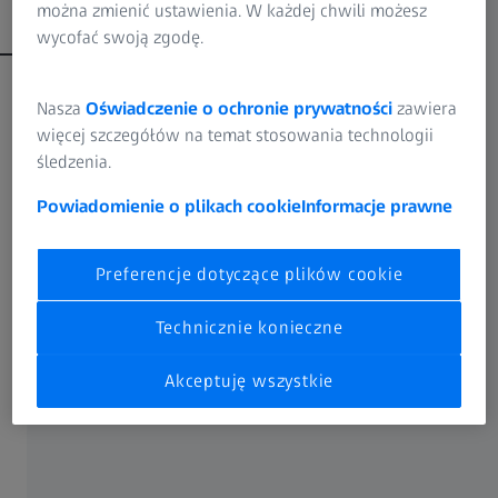
można zmienić ustawienia. W każdej chwili możesz
Eksport do PDF
wycofać swoją zgodę.
Nasza
Oświadczenie o ochronie prywatności
zawiera
Więcej możliwości dzięki wersji Pro
więcej szczegółów na temat stosowania technologii
oprogramowania ZEISS INSPECT
śledzenia.
Powiadomienie o plikach cookie
Informacje prawne
Preferencje dotyczące plików cookie
Technicznie konieczne
Akceptuję wszystkie