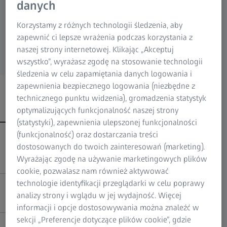
złotej siatki poprzez określenie najlepszej
danych
Research Microscopy Solutions
siatki lub obliczenie uśrednionej siatki. Po
ZEISS Group
Korzystamy z różnych technologii śledzenia, aby
edycji siatki możesz zaimportować pliki CAD i
zapewnić ci lepsze wrażenia podczas korzystania z
rozpocząć inspekcję 3D.
naszej strony internetowej. Klikając „Akceptuj
wszystko”, wyrażasz zgodę na stosowanie technologii
śledzenia w celu zapamiętania danych logowania i
zapewnienia bezpiecznego logowania (niezbędne z
technicznego punktu widzenia), gromadzenia statystyk
Optymalna prezentacja wyników inspekcji
optymalizujących funkcjonalność naszej strony
(statystyki), zapewnienia ulepszonej funkcjonalności
(funkcjonalność) oraz dostarczania treści
Dostosowanie widoku strony jednym
dostosowanych do twoich zainteresowań (marketing).
kliknięciem
Wyrażając zgodę na używanie marketingowych plików
cookie, pozwalasz nam również aktywować
technologie identyfikacji przeglądarki w celu poprawy
Bezpośrednie prezentowanie wyników
analizy strony i wglądu w jej wydajność. Więcej
informacji i opcje dostosowywania można znaleźć w
sekcji „Preferencje dotyczące plików cookie”, gdzie