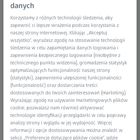
danych
użytkownika w rozwiązywaniu problemów przed
powstaniem wadliwych części. Potężne narzędzie
Korzystamy z różnych technologii śledzenia, aby
inżynierskie, którego obsługa nie wymaga posiadania
zapewnić ci lepsze wrażenia podczas korzystania z
specjalistycznej wiedzy.
naszej strony internetowej. Klikając „Akceptuj
wszystko”, wyrażasz zgodę na stosowanie technologii
śledzenia w celu zapamiętania danych logowania i
zapewnienia bezpiecznego logowania (niezbędne z
technicznego punktu widzenia), gromadzenia statystyk
optymalizujących funkcjonalność naszej strony
(statystyki), zapewnienia ulepszonej funkcjonalności
(funkcjonalność) oraz dostarczania treści
dostosowanych do twoich zainteresowań (marketing).
Wyrażając zgodę na używanie marketingowych plików
cookie, pozwalasz nam również aktywować
technologie identyfikacji przeglądarki w celu poprawy
analizy strony i wglądu w jej wydajność. Więcej
informacji i opcje dostosowywania można znaleźć w
Łatwe grupowanie danych
sekcji „Preferencje dotyczące plików cookie”, gdzie