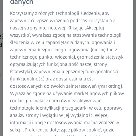
danych
ZEISS INSPECT 2025 or ZEISS CORRELATE 2025 (or previous
Research Microscopy Solutions
versions).
ZEISS Group
Korzystamy z różnych technologii śledzenia, aby
zapewnić ci lepsze wrażenia podczas korzystania z
naszej strony internetowej. Klikając „Akceptuj
wszystko”, wyrażasz zgodę na stosowanie technologii
23
You already have a ZEISS INSPECT
You 
śledzenia w celu zapamiętania danych logowania i
d
2025 or ZEISS CORRELATE 2025
licen
zapewnienia bezpiecznego logowania (niezbędne z
license and want to update to the
want 
technicznego punktu widzenia), gromadzenia statystyk
2026 version?
2026
optymalizujących funkcjonalność naszej strony
(statystyki), zapewnienia ulepszonej funkcjonalności
asily
Please go to the ZEISS Portal and update
Please 
(funkcjonalność) oraz dostarczania treści
there.
assista
dostosowanych do twoich zainteresowań (marketing).
Wyrażając zgodę na używanie marketingowych plików
Note:
Log in with your ZEISS ID. If you don’t
cookie, pozwalasz nam również aktywować
have a ZEISS ID yet, you can easily create one
technologie identyfikacji przeglądarki w celu poprawy
directly in the ZEISS Portal.
analizy strony i wglądu w jej wydajność. Więcej
informacji i opcje dostosowywania można znaleźć w
sekcji „Preferencje dotyczące plików cookie”, gdzie