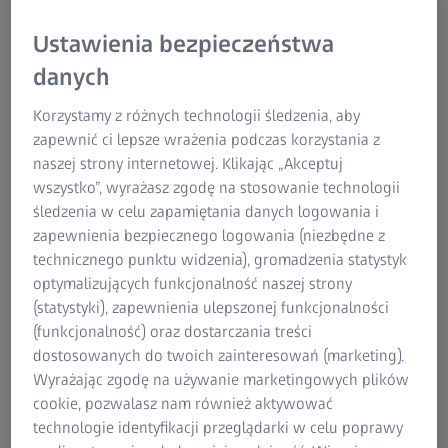
ZEISS Smart Services Dashboard
Porównanie wersji FREE i PLUS
Ustawienia bezpieczeństwa
danych
Oprócz bezpłatnej wersji panelu ZEISS Smart Services
Dashboard firma ZEISS oferuje także ZEISS Smart Services
Korzystamy z różnych technologii śledzenia, aby
Dashboard PLUS. W wersji PLUS dane maszyny można nie
zapewnić ci lepsze wrażenia podczas korzystania z
tylko monitorować w czasie rzeczywistym, ale także
naszej strony internetowej. Klikając „Akceptuj
analizować dzięki nieograniczonemu dostępowi do
wszystko”, wyrażasz zgodę na stosowanie technologii
danych i dodatkowym funkcjom.
śledzenia w celu zapamiętania danych logowania i
zapewnienia bezpiecznego logowania (niezbędne z
technicznego punktu widzenia), gromadzenia statystyk
optymalizujących funkcjonalność naszej strony
(statystyki), zapewnienia ulepszonej funkcjonalności
(funkcjonalność) oraz dostarczania treści
dostosowanych do twoich zainteresowań (marketing).
Wyrażając zgodę na używanie marketingowych plików
cookie, pozwalasz nam również aktywować
technologie identyfikacji przeglądarki w celu poprawy