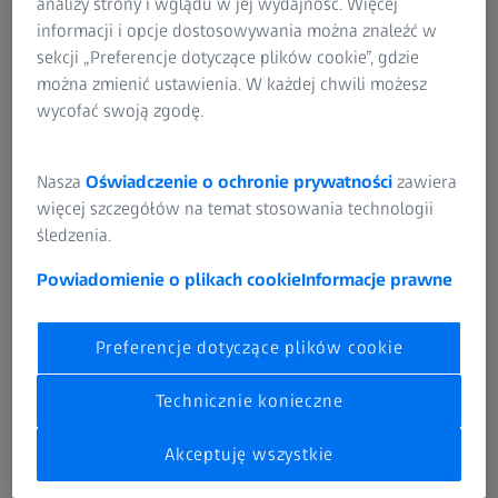
analizy strony i wglądu w jej wydajność. Więcej
informacji i opcje dostosowywania można znaleźć w
sekcji „Preferencje dotyczące plików cookie”, gdzie
można zmienić ustawienia. W każdej chwili możesz
wycofać swoją zgodę.
Aby uzyskać pełny przegląd i porównanie zakresu
funkcjonalności bezpłatnej wersji ZEISS Smart Services
Nasza
Oświadczenie o ochronie prywatności
zawiera
Dashboard w porównaniu z wersją PLUS, wystarczy
więcej szczegółów na temat stosowania technologii
kliknąć poniższy przycisk.
śledzenia.
Pobierz zestawienie funkcjonalności
Powiadomienie o plikach cookie
Informacje prawne
Preferencje dotyczące plików cookie
Technicznie konieczne
Akceptuję wszystkie