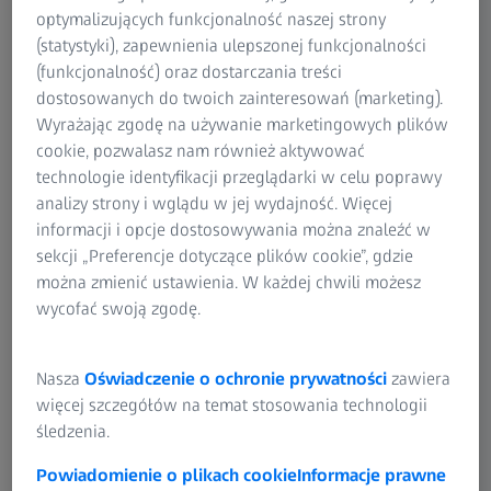
optymalizujących funkcjonalność naszej strony
Historia techniki pomiarowej w BENTELER
(statystyki), zapewnienia ulepszonej funkcjonalności
(funkcjonalność) oraz dostarczania treści
Zwiedź z nami zakład produkcyjny w Paderborn i dowiedz
dostosowanych do twoich zainteresowań (marketing).
się więcej o wielu możliwościach systemu ZEISS ScanBox w
Wyrażając zgodę na używanie marketingowych plików
zakresie zapewniania jakości podczas produkcji seryjnej.
cookie, pozwalasz nam również aktywować
technologie identyfikacji przeglądarki w celu poprawy
analizy strony i wglądu w jej wydajność. Więcej
informacji i opcje dostosowywania można znaleźć w
sekcji „Preferencje dotyczące plików cookie”, gdzie
można zmienić ustawienia. W każdej chwili możesz
wycofać swoją zgodę.
Nasza
Oświadczenie o ochronie prywatności
zawiera
więcej szczegółów na temat stosowania technologii
śledzenia.
Powiadomienie o plikach cookie
Informacje prawne