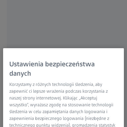
W celu zapewnienia jakości firma polega na optycznej
metrologii 3D od ZEISS. W zakładzie Talle w Paderborn w
Niemczech części są najpierw digitalizowane w optycznym
systemie pomiarowym ZEISS ScanBox, a następnie
wizualizowane i poddawane analizie za pomocą
oprogramowania ZEISS INSPECT. Aby umożliwić
monitorowanie w wielu lokalizacjach, zakład w
Paderborn zarządza wdrażaniem systemów ScanBox w
Ustawienia bezpieczeństwa
innych miejscach. Plany pomiarów i inspekcji są tworzone
centralnie, a następnie wykonywane w różnych
danych
lokalizacjach. Analiza w czasie rzeczywistym danych
Korzystamy z różnych technologii śledzenia, aby
pomiarowych tworzonych na całym świecie jest
zapewnić ci lepsze wrażenia podczas korzystania z
realizowana przez oprogramowanie ZEISS PiWeb
naszej strony internetowej. Klikając „Akceptuj
reporting.
wszystko”, wyrażasz zgodę na stosowanie technologii
śledzenia w celu zapamiętania danych logowania i
zapewnienia bezpiecznego logowania (niezbędne z
technicznego punktu widzenia), gromadzenia statystyk