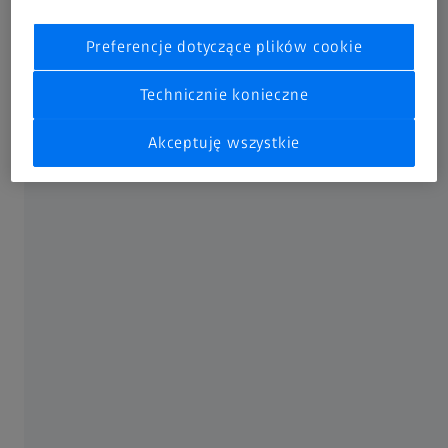
Ludzie i maszyny zwiększają wydajność i
bezpieczeństwo
Preferencje dotyczące plików cookie
Aby zapewnić płynny proces produkcji, dostawca z branży
Technicznie konieczne
motoryzacyjnej polega na zautomatyzowanych procesach.
Pierwszy robot został wprowadzony w 1975 roku –
Akceptuję wszystkie
obecnie zakład Talle posiada ich 450. Z kolei 800
pracowników jest odpowiedzialnych za obsługę maszyn
formujących. Przemyślane połączenie ludzi i maszyn oraz
procesów przemysłowych ma decydujące znaczenie dla
długoterminowego sukcesu firmy. Kolejnym kluczem do
sukcesu jest jakość produktu. Aby zapewnić jakość na
wczesnym etapie, zakład w Paderborn wykorzystuje trzy
systemy ScanBox. „Niektóre z naszych części są
formowane na gorąco, inne spawane. Ostatecznie
wszystkie muszą przejść przez maszynę pomiarową” –
wyjaśnia Michael Lindenblatt, kierownik działu techniki
pomiarowej w firmie BENTELER.