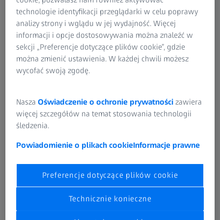
technologie identyfikacji przeglądarki w celu poprawy
analizy strony i wglądu w jej wydajność. Więcej
informacji i opcje dostosowywania można znaleźć w
sekcji „Preferencje dotyczące plików cookie”, gdzie
można zmienić ustawienia. W każdej chwili możesz
wycofać swoją zgodę.
Nasza
Oświadczenie o ochronie prywatności
zawiera
więcej szczegółów na temat stosowania technologii
„Dzięki wysoce precyzyjnym procesom produkcyjnym sprężarki śrubowe GEA
śledzenia.
Refrigeration Germany są bardzo energooszczędne”, wyjaśnia technik
pomiarowy Carsten Göbel
Powiadomienie o plikach cookie
Informacje prawne
Zapewnienie jakości wysokiej jakości
Preferencje dotyczące plików cookie
sprężarek śrubowych przy użyciu
współrzędnościowych systemów
Technicznie konieczne
pomiarowych ZEISS
Wyzwanie: wysoka precyzja dla dużych detali