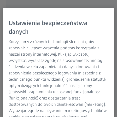
Dzięki zastosowaniu współrzędnościowej
maszyny pomiarowej MMZ T firmy ZEISS
Ustawienia bezpieczeństwa
dla dużych części firma GEA Refrigeration
Germany GmbH mogła zwiększyć jakość i
danych
wydajność energetyczną swoich
Korzystamy z różnych technologii śledzenia, aby
produktów.
zapewnić ci lepsze wrażenia podczas korzystania z
naszej strony internetowej. Klikając „Akceptuj
Sprężarki śrubowe GEA Refrigeration Germany GmbH są
wszystko”, wyrażasz zgodę na stosowanie technologii
centralnym elementem systemów chłodzenia i generują
śledzenia w celu zapamiętania danych logowania i
niezbędne temperatury w procesie, w którym gaz ziemny
zapewnienia bezpiecznego logowania (niezbędne z
jest skraplany do transportu. W celu zapewnienia i
technicznego punktu widzenia), gromadzenia statystyk
poprawy jakości i efektywności energetycznej swoich
optymalizujących funkcjonalność naszej strony
sprężarek firma wykorzystuje trzy współrzędnościowe
(statystyki), zapewnienia ulepszonej funkcjonalności
maszyny pomiarowe ZEISS, w tym maszynę bramową
(funkcjonalność) oraz dostarczania treści
MMZ T ZEISS wyposażoną w stół obrotowy.
dostosowanych do twoich zainteresowań (marketing).
Wyrażając zgodę na używanie marketingowych plików
cookie, pozwalasz nam również aktywować