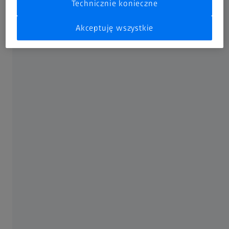
Technicznie konieczne
medycznych tworzyw sztucznych mogą stanowić
wyzwanie. Ponieważ wysoka przepustowość prowadzi do
Akceptuję wszystkie
ograniczonego czasu pomiaru, firma ZEISS zainwestowała
znaczne środki w zwiększenie wydajności poprzez funkcje
oprogramowania.
Jak Gerresheimer AG odnosi sukcesy dzięki
rozwiązaniom ZEISS:
Skrócenie czasu pomiaru o około 50%
Pierwsza na świecie instalacja nowego stojaka na
próbki
Standaryzacja
Zainteresowany? Przeczytaj historię