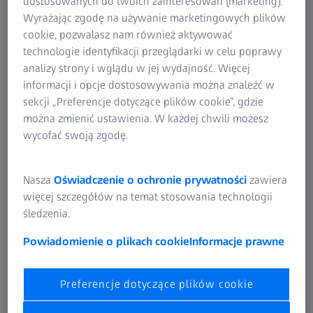
dostosowanych do twoich zainteresowań (marketing).
Wyrażając zgodę na używanie marketingowych plików
cookie, pozwalasz nam również aktywować
Odpowiedzialne radzenie sobie z trudnymi
technologie identyfikacji przeglądarki w celu poprawy
wymaganiami jakościowymi w branży
analizy strony i wglądu w jej wydajność. Więcej
tworzyw sztucznych stosowanych w
informacji i opcje dostosowywania można znaleźć w
sekcji „Preferencje dotyczące plików cookie”, gdzie
medycynie
można zmienić ustawienia. W każdej chwili możesz
Sektor medycznych tworzyw sztucznych ma bardzo
wycofać swoją zgodę.
intensywny charakter, ponieważ masowa produkcja
szerokiej gamy części oznacza, że w laboratorium
Nasza
Oświadczenie o ochronie prywatności
zawiera
pomiarowym zawsze jest wiele do zrobienia. Producenci
więcej szczegółów na temat stosowania technologii
tacy jak Gerresheimer wytwarzają produkty takie jak peny
śledzenia.
(np. insulinowe), które mają kluczowe znaczenie dla
jakości życia i dlatego muszą być produkowane i
Powiadomienie o plikach cookie
Informacje prawne
obsługiwane z wielką delikatnością.
Preferencje dotyczące plików cookie
Ze względu na konieczność zapewnienia pełnego
bezpieczeństwa wymagania produkcyjne w sektorze