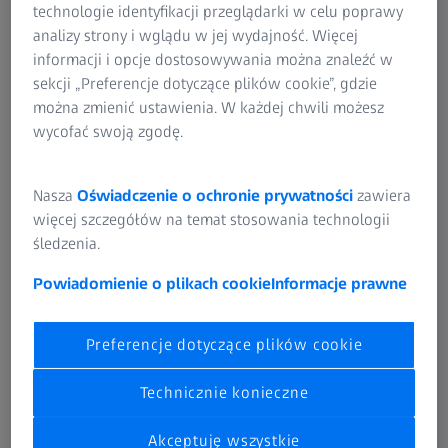
technologie identyfikacji przeglądarki w celu poprawy
analizy strony i wglądu w jej wydajność. Więcej
informacji i opcje dostosowywania można znaleźć w
sekcji „Preferencje dotyczące plików cookie”, gdzie
można zmienić ustawienia. W każdej chwili możesz
wycofać swoją zgodę.
Nasza
Oświadczenie o ochronie prywatności
zawiera
więcej szczegółów na temat stosowania technologii
śledzenia.
Aż do 2016 roku pracownicy mieli dostęp tylko do wydruków planów pomiaru.
Jeśli jakikolwiek parametr uległ zmianie, a plan pomiaru nie został
Powiadomienie o plikach cookie
Informacje prawne
natychmiast zmodyfikowany, pracownicy przeprowadzali kontrolę, stosując
nieaktualny szablon.
Preferencje dotyczące plików cookie
Wyzwanie: Płynne procesy
Technicznie konieczne
W dziale produkcji obudów w Metabowerke były
używane różne narzędzia pomiarowe: ręczne, połączone
Akceptuję wszystkie