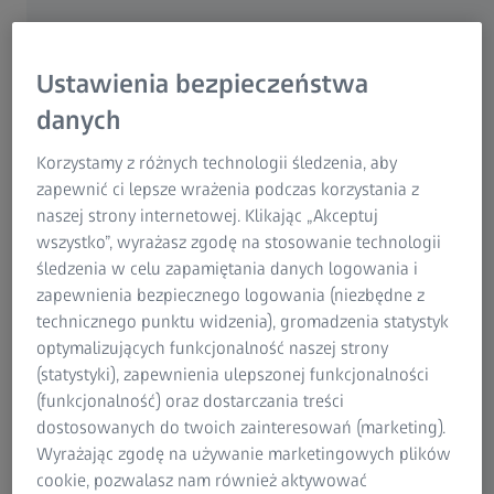
Oprogramowanie zwiększa niezawodność
procesu
Ustawienia bezpieczeństwa
Metabowerke GmbH jest producentem profesjonalnych
danych
elektronarzędzi i akcesoriów. Aby utrzymać swój status
Korzystamy z różnych technologii śledzenia, aby
dostawcy produktów najwyższej klasy, oferowanie
zapewnić ci lepsze wrażenia podczas korzystania z
optymalnej jakości jest absolutną koniecznością.
naszej strony internetowej. Klikając „Akceptuj
Przedsiębiorstwo ma długą tradycję sięgającą pierwszych
wszystko”, wyrażasz zgodę na stosowanie technologii
dziesięcioleci XX wieku i jest położone w Nürtingen
śledzenia w celu zapamiętania danych logowania i
w Niemczech. Pod koniec 2016 roku, z chwilą nabycia
zapewnienia bezpiecznego logowania (niezbędne z
oprogramowania do zarządzania danymi jakościowymi
technicznego punktu widzenia), gromadzenia statystyk
ZEISS PiWeb, Metabo było w stanie zoptymalizować swoje
optymalizujących funkcjonalność naszej strony
procesy pomiarowe i produkcyjne.
(statystyki), zapewnienia ulepszonej funkcjonalności
(funkcjonalność) oraz dostarczania treści
dostosowanych do twoich zainteresowań (marketing).
Wyrażając zgodę na używanie marketingowych plików
cookie, pozwalasz nam również aktywować