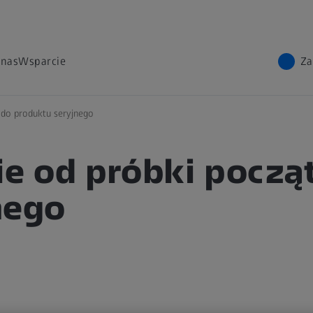
 nas
Wsparcie
Za
 do produktu seryjnego
ie od próbki pocz
nego