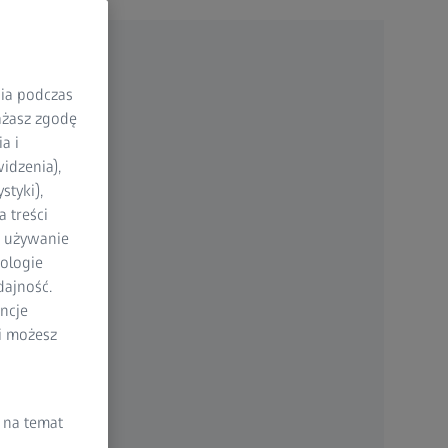
nia podczas
rażasz zgodę
a i
idzenia),
styki),
 treści
a używanie
ologie
dajność.
ncje
li możesz
 na temat