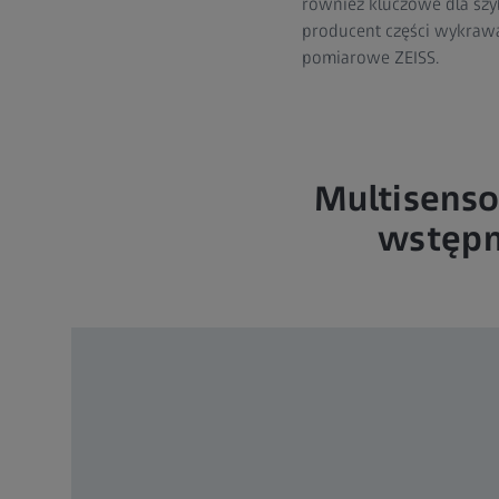
również kluczowe dla szy
producent części wykraw
pomiarowe ZEISS.
Multisens
wstępn