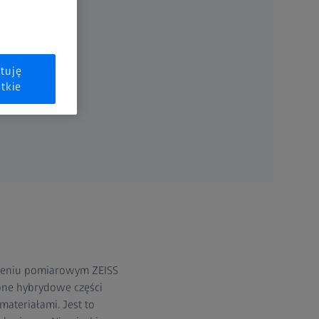
tuję
tkie
dzeniu pomiarowym ZEISS
żone hybrydowe części
ateriałami. Jest to