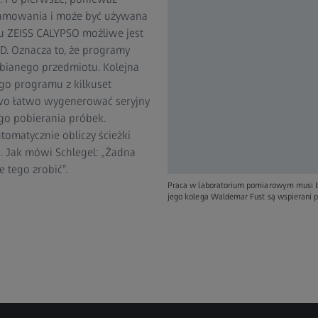
ramowania i może być używana
 ZEISS CALYPSO możliwe jest
. Oznacza to, że programy
ianego przedmiotu. Kolejna
go programu z kilkuset
wo łatwo wygenerować seryjny
o pobierania próbek.
omatycznie obliczy ścieżki
. Jak mówi Schlegel: „Żadna
e tego zrobić”.
Praca w laboratorium pomiarowym musi być
jego kolega Waldemar Fust są wspierani