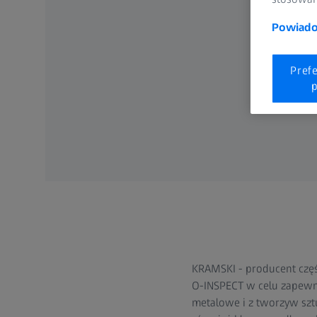
Powiadom
Pref
p
KRAMSKI - producent czę
O-INSPECT w celu zapewnie
metalowe i z tworzyw szt