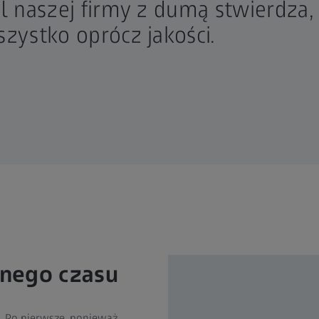
l naszej firmy z dumą stwierdza
zystko oprócz jakości.
nnego czasu
. Po pierwsze, ponieważ