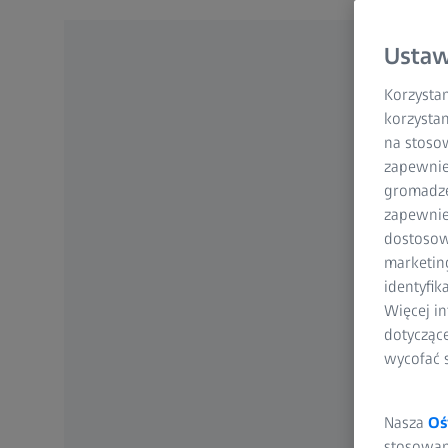
Ustaw
Korzystam
korzystan
na stoso
zapewnie
gromadzen
zapewnien
dostosow
marketin
identyfik
Więcej in
dotycząc
wycofać 
Nasza
Oś
stosowani