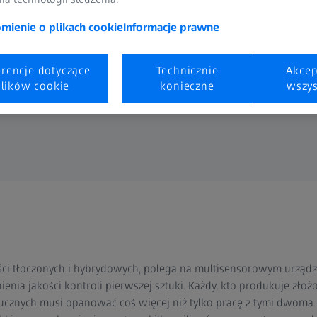
ienie o plikach cookie
Informacje prawne
erencje dotyczące
Technicznie
Akcep
lików cookie
konieczne
wszys
ści tłoczonych i hybrydowych, polega na multisensorowym urzą
nia jakości kontroli pierwszej sztuki. Każdy, kto produkuje zło
ucznych musi opanować coś więcej niż tylko pracę z tymi dwoma m