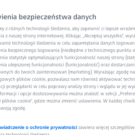
ienia bezpieczeństwa danych
y z różnych technologii śledzenia, aby zapewnić ci lepsze wraże
ia z naszej strony internetowej. Klikając „Akceptuj wszystko”, wy
wanie technologii śledzenia w celu zapamiętania danych logowani
nia bezpiecznego logowania (niezbędne z technicznego punktu w
ia statystyk optymalizujących funkcjonalność naszej strony (staty
ia ulepszonej funkcjonalności (funkcjonalność) oraz dostarczania
anych do twoich zainteresowań (marketing). Wyrażając zgodę n
gowych plików cookie, pozwalasz nam również aktywować techn
acji przeglądarki w celu poprawy analizy strony i wglądu w jej wy
formacji i opcje dostosowywania można znaleźć w sekcji „Prefere
e plików cookie”, gdzie można zmienić ustawienia. W każdej chwi
swoją zgodę.
wiadczenie o ochronie prywatności
zawiera więcej szczegółów
a technologii śledzenia.