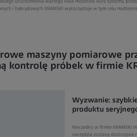
bkiego uruchomienia wartego kilka milionów euro systemu produ
anych i hybrydowych KRAMSKI wykorzystuje w tym celu multise
orowe maszyny pomiarowe prz
ą kontrolę próbek w firmie 
Wyzwanie: szybkie
produktu seryjneg
Nierzadko w firmie KRAMSKI m
narzędzia zostaną dostrojone n