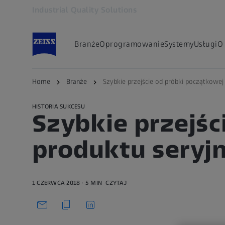
Industrial Quality Solutions
Otwiera się w innej karcie
Branże
Oprogramowanie
Systemy
Usługi
O
Powrót do przeglądu
Home
Branże
Szybkie przejście od próbki początkowej
HISTORIA SUKCESU
Szybkie przejśc
produktu seryj
1 CZERWCA 2018
5 MIN
CZYTAJ