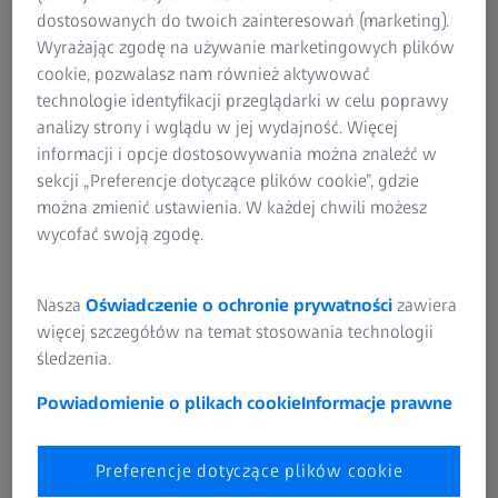
dostosowanych do twoich zainteresowań (marketing).
oprogramowaniu ZEISS Reverse
Wyrażając zgodę na używanie marketingowych plików
Engineering
cookie, pozwalasz nam również aktywować
technologie identyfikacji przeglądarki w celu poprawy
analizy strony i wglądu w jej wydajność. Więcej
informacji i opcje dostosowywania można znaleźć w
sekcji „Preferencje dotyczące plików cookie”, gdzie
można zmienić ustawienia. W każdej chwili możesz
wycofać swoją zgodę.
Nasza
Oświadczenie o ochronie prywatności
zawiera
więcej szczegółów na temat stosowania technologii
śledzenia.
Powiadomienie o plikach cookie
Informacje prawne
Różnorodne urządzenia medyczne są produkowane przez firmę Horst Scholz,
Preferencje dotyczące plików cookie
w tym części do osobistej pompy insulinowej firmy Sensile Medical.