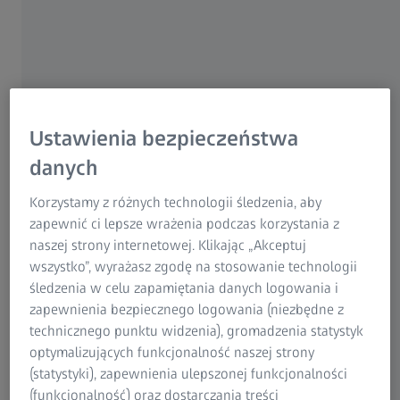
wtryskowo
Formy do wtryskowego wytwarzania wysokiej jakości
części muszą być bardzo precyzyjne: na przykład
tolerancja części poniżej 30 mikrometrów wymaga
tolerancji narzędzi poniżej 10 mikrometrów. Firma Horst
Ustawienia bezpieczeństwa
Scholz GmbH & Co. KG, idealne zsynchronizowała projekt,
produkcję narzędzi, formowanie wtryskowego i techniki
danych
pomiarowej. Sprostała wyzwaniu utrzymania jakości i
Korzystamy z różnych technologii śledzenia, aby
kontynuuje swoje dążenie do opracowywania innowacji,
zapewnić ci lepsze wrażenia podczas korzystania z
które pomagają odnieść sukces jej klientom. Firma jest w
naszej strony internetowej. Klikając „Akceptuj
stanie znacznie szybciej i wydajniej korygować wysoce
wszystko”, wyrażasz zgodę na stosowanie technologii
precyzyjne narzędzia od kiedy korzysta z oprogramowania
śledzenia w celu zapamiętania danych logowania i
ZEISS Reverse Engineering.
zapewnienia bezpiecznego logowania (niezbędne z
technicznego punktu widzenia), gromadzenia statystyk
optymalizujących funkcjonalność naszej strony
Przyspieszenie korekt narzędzi
(statystyki), zapewnienia ulepszonej funkcjonalności
(funkcjonalność) oraz dostarczania treści
formowanych wtryskowo dzięki