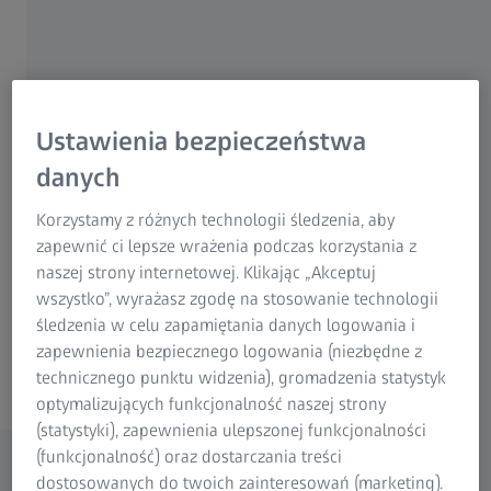
Poszczególne części turbin wiatrowych są zwykle
produkowane w różnych miejscach i często składane po
Ustawienia bezpieczeństwa
raz pierwszy w miejscu montażu na pełnym morzu.
danych
Konieczna jest niezależna kontrola połączeń i powierzchni
montażowych wież i fundamentów przed montażem,
Korzystamy z różnych technologii śledzenia, aby
ponieważ problemy pojawiające się na miejscu znacznie
zapewnić ci lepsze wrażenia podczas korzystania z
utrudniają montaż na morzu. Aby zagwarantować
naszej strony internetowej. Klikając „Akceptuj
sprawne ustawienie morskich turbin wiatrowych,
wszystko”, wyrażasz zgodę na stosowanie technologii
optyczny system pomiarowy TRITOP jest używany do
śledzenia w celu zapamiętania danych logowania i
sprawdzania i weryfikacji powierzchni montażowej i śrub.
zapewnienia bezpiecznego logowania (niezbędne z
technicznego punktu widzenia), gromadzenia statystyk
optymalizujących funkcjonalność naszej strony
(statystyki), zapewnienia ulepszonej funkcjonalności
(funkcjonalność) oraz dostarczania treści
dostosowanych do twoich zainteresowań (marketing).