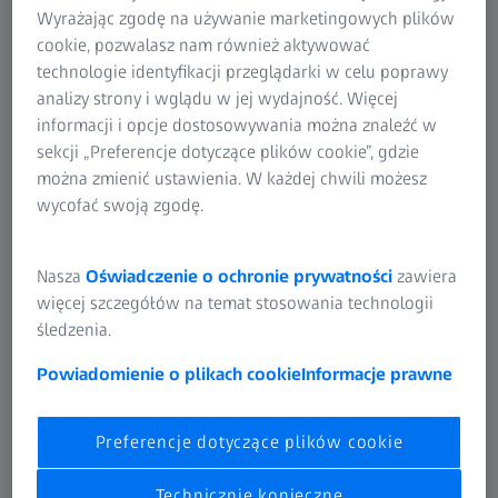
Wyrażając zgodę na używanie marketingowych plików
cookie, pozwalasz nam również aktywować
technologie identyfikacji przeglądarki w celu poprawy
analizy strony i wglądu w jej wydajność. Więcej
informacji i opcje dostosowywania można znaleźć w
sekcji „Preferencje dotyczące plików cookie”, gdzie
można zmienić ustawienia. W każdej chwili możesz
wycofać swoją zgodę.
y na morzu
Położenie śrub montażowych w betonowym 
Nasza
Oświadczenie o ochronie prywatności
zawiera
pomiaru.
więcej szczegółów na temat stosowania technologii
śledzenia.
Kontrola śrub mocujących w
fundamentach morskich
Powiadomienie o plikach cookie
Informacje prawne
W celu ustawienia morskich turbin wiatrowych, na lądzie
Preferencje dotyczące plików cookie
budowane są specjalne betonowe fundamenty. Mają one
ponad 20 metrów wysokości i górną platformę o średnicy
Technicznie konieczne