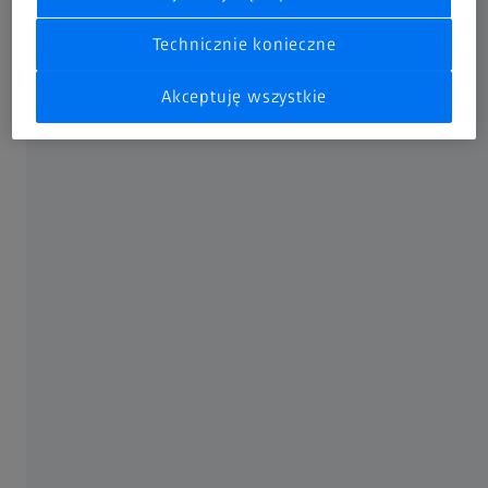
Technicznie konieczne
Akceptuję wszystkie
Ogniwa słoneczne
Proces produkcyjny ogniw słonecznych jest bardzo
złożony. Producenci muszą zapewnić jednorodność
dyfuzji jonów na płytce krzemowej, jednorodność
grubości warstwy pasywacji itp. podczas całego cyklu
produkcyjnego. Trwałość ogniw słonecznych jest bardzo