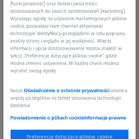
produkcyjnym. Obejmuje ona wiele etapów, w tym
(funkcjonalność) oraz dostarczania treści
flokowanie, dyfuzję, pasywację międzyfazową, trawienie,
dostosowanych do twoich zainteresowań (marketing).
sitodruk i inne. Każdy z tych etapów produkcji ma
Wyrażając zgodę na używanie marketingowych plików
kluczowe znaczenie dla zapewnienia, że ogniwa
cookie, pozwalasz nam również aktywować
słoneczne działają wydajnie i są produkowane po niskich
technologie identyfikacji przeglądarki w celu poprawy
kosztach.
analizy strony i wglądu w jej wydajność. Więcej
informacji i opcje dostosowywania można znaleźć w
Odkryj, w jaki sposób portfolio ZEISS wspiera Cię w
sekcji „Preferencje dotyczące plików cookie”, gdzie
osiąganiu skutecznej kontroli jakości, a tym samym
można zmienić ustawienia. W każdej chwili możesz
zwiększaniu zadowolenia klientów.
wycofać swoją zgodę.
Nasza
Oświadczenie o ochronie prywatności
zawiera
więcej szczegółów na temat stosowania technologii
śledzenia.
Zapewnienie jakości dla fotowoltaiki
Powiadomienie o plikach cookie
Informacje prawne
Wydajne rozwiązania maksymalizujące efektywność
energetyczną
Preferencje dotyczące plików cookie