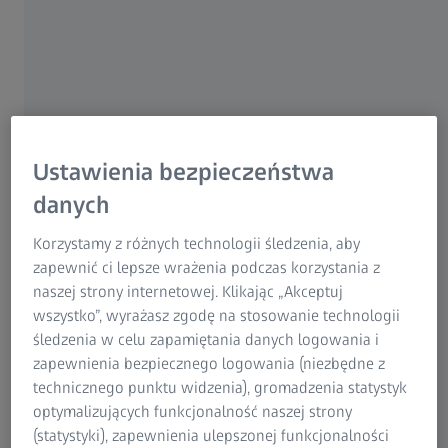
Ustawienia bezpieczeństwa
danych
Korzystamy z różnych technologii śledzenia, aby
zapewnić ci lepsze wrażenia podczas korzystania z
naszej strony internetowej. Klikając „Akceptuj
Podnoszenie standardów w zakresie
wszystko”, wyrażasz zgodę na stosowanie technologii
redukcji kosztów i trwałości
śledzenia w celu zapamiętania danych logowania i
zapewnienia bezpiecznego logowania (niezbędne z
Energia fotowoltaiczna jest istotnym składnikiem energii
technicznego punktu widzenia), gromadzenia statystyk
odnawialnej. Ogniwa słoneczne są kluczową częścią
optymalizujących funkcjonalność naszej strony
paneli słonecznych o bardzo złożonym procesie
(statystyki), zapewnienia ulepszonej funkcjonalności