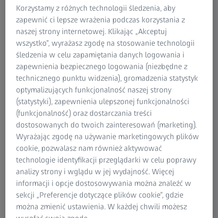
kamery, kamery stereo lub systemu wielokamerowego.
Korzystamy z różnych technologii śledzenia, aby
Jeśli akwizycja obrazu jest przeprowadzana przez
zapewnić ci lepsze wrażenia podczas korzystania z
określony czas, możliwe jest uzyskanie wyników
naszej strony internetowej. Klikając „Akceptuj
pomiarów przemieszczeń, prędkości i przyspieszeń w 2D
wszystko”, wyrażasz zgodę na stosowanie technologii
lub 3D. Interpretując lokalne przemieszczenia między
śledzenia w celu zapamiętania danych logowania i
współrzędnymi 2D lub 3D, można obliczyć wartości i
zapewnienia bezpiecznego logowania (niezbędne z
prędkości odkształceń. Typowe dla wyników CKO jest to,
technicznego punktu widzenia), gromadzenia statystyk
że są one dostępne jako dane pomiarowe całej geometrii
optymalizujących funkcjonalność naszej strony
powierzchni badanych próbek, bazują na tysiącach
(statystyki), zapewnienia ulepszonej funkcjonalności
współrzędnych 2D lub 3D i charakteryzują się bardzo
(funkcjonalność) oraz dostarczania treści
wysoką rozdzielczością lokalną.
dostosowanych do twoich zainteresowań (marketing).
Wyrażając zgodę na używanie marketingowych plików
cookie, pozwalasz nam również aktywować
technologie identyfikacji przeglądarki w celu poprawy
Jak działa cyfrowa korelacja obrazu?
analizy strony i wglądu w jej wydajność. Więcej
Aby wykonać pomiar CKO, powierzchnia badanych próbek
informacji i opcje dostosowywania można znaleźć w
jest zwykle przygotowywana za pomocą odpowiedniego
sekcji „Preferencje dotyczące plików cookie”, gdzie
wzoru. Wzory te mogą być nanoszone na przykład za
można zmienić ustawienia. W każdej chwili możesz
pomocą puszek z aerozolem, pędzli, druku itp. Dopóki