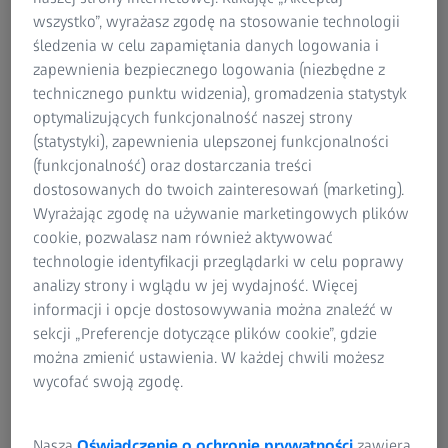
wniosków na temat ograniczonej wytrzymałości
wszystko”, wyrażasz zgodę na stosowanie technologii
zmęczeniowej i granicy zmęczenia materiału lub
śledzenia w celu zapamiętania danych logowania i
komponentu. Wiedza na temat zachowania
zapewnienia bezpiecznego logowania (niezbędne z
zmęczeniowego materiałów i komponentów gwarantuje,
technicznego punktu widzenia), gromadzenia statystyk
że podczas cyklu życia produktu końcowego nie dojdzie
optymalizujących funkcjonalność naszej strony
do krytycznego uszkodzenia materiału lub nagłej awarii
(statystyki), zapewnienia ulepszonej funkcjonalności
zmęczeniowej.
(funkcjonalność) oraz dostarczania treści
dostosowanych do twoich zainteresowań (marketing).
Wyrażając zgodę na używanie marketingowych plików
cookie, pozwalasz nam również aktywować
technologie identyfikacji przeglądarki w celu poprawy
analizy strony i wglądu w jej wydajność. Więcej
informacji i opcje dostosowywania można znaleźć w
sekcji „Preferencje dotyczące plików cookie”, gdzie
można zmienić ustawienia. W każdej chwili możesz
wycofać swoją zgodę.
Nasza
Oświadczenie o ochronie prywatności
zawiera