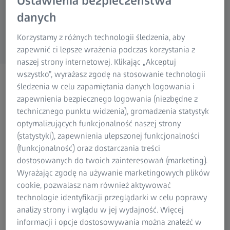
Ustawienia bezpieczeństwa
Research Microscopy Solutions
danych
ZEISS Group
Korzystamy z różnych technologii śledzenia, aby
zapewnić ci lepsze wrażenia podczas korzystania z
naszej strony internetowej. Klikając „Akceptuj
wszystko”, wyrażasz zgodę na stosowanie technologii
Współrzędnościowa
śledzenia w celu zapamiętania danych logowania i
technika pomiarowa i
zapewnienia bezpiecznego logowania (niezbędne z
technicznego punktu widzenia), gromadzenia statystyk
technika pomiarowa 3D
optymalizujących funkcjonalność naszej strony
(statystyki), zapewnienia ulepszonej funkcjonalności
(funkcjonalność) oraz dostarczania treści
dostosowanych do twoich zainteresowań (marketing).
Wyrażając zgodę na używanie marketingowych plików
cookie, pozwalasz nam również aktywować
W produkcji przemysłowej wielu branż kontrola części
technologie identyfikacji przeglądarki w celu poprawy
jest niezbędnym narzędziem do oceny jakości produktu.
analizy strony i wglądu w jej wydajność. Więcej
Optyczne rozwiązania 3D stały się ważną częścią procesu
informacji i opcje dostosowywania można znaleźć w
kontroli jakości. Pomiary bezdotykowe umożliwiają