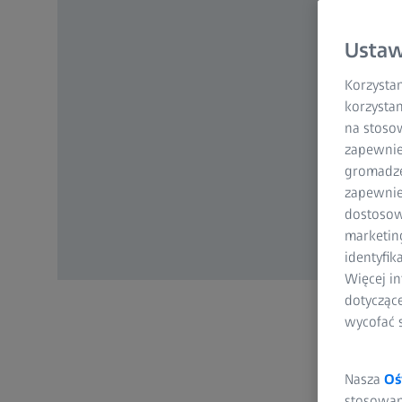
Ustaw
Korzystam
korzystan
na stoso
zapewnie
gromadzen
zapewnien
dostosow
marketin
identyfik
Więcej in
dotycząc
wycofać 
Nasza
Oś
stosowani