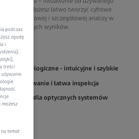
a użytkownika – niezależnie od używanego
iarowego. Możesz łatwo tworzyć cyfrowe
 do kompleksowej i szczegółowej analizy w
ch i precyzyjnych wyników.
nia podczas
rażasz zgodę
z
a i
idzenia),
styki),
 treści
cje metrologiczne - intuicyjne i szybkie
a używanie
ologie
programowanie i łatwa inspekcja
dajność.
ncje
pływ pracy dla optycznych systemów
li możesz
SS
 na temat