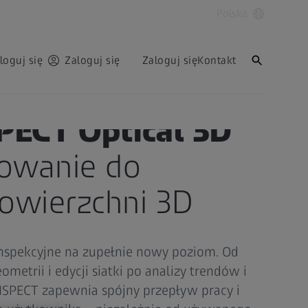
Polska
loguj się
Zaloguj się
Zaloguj się
Kontakt
PECT Optical 3D
owanie do
powierzchni 3D
inspekcyjne na zupełnie nowy poziom. Od
ometrii i edycji siatki po analizy trendów i
NSPECT zapewnia spójny przepływ pracy i