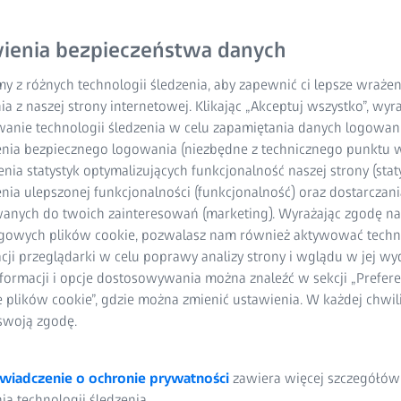
obsługę zorientowaną n
optycznego systemu pom
ienia bezpieczeństwa danych
kopie mierzonych części
celu zapewnienia szybki
y z różnych technologii śledzenia, aby zapewnić ci lepsze wraże
ia z naszej strony internetowej. Klikając „Akceptuj wszystko”, wy
Zacznij korzystać już tera
wanie technologii śledzenia w celu zapamiętania danych logowani
nia bezpiecznego logowania (niezbędne z technicznego punktu w
ia statystyk optymalizujących funkcjonalność naszej strony (staty
ia ulepszonej funkcjonalności (funkcjonalność) oraz dostarczania
Zaawansowane funk
anych do twoich zainteresowań (marketing). Wyrażając zgodę n
gowych plików cookie, pozwalasz nam również aktywować techn
Zautomatyzowane 
acji przeglądarki w celu poprawy analizy strony i wglądu w jej wy
formacji i opcje dostosowywania można znaleźć w sekcji „Prefere
Usprawniony prze
e plików cookie”, gdzie można zmienić ustawienia. W każdej chwi
pomiarowych ZEI
swoją zgodę.
wiadczenie o ochronie prywatności
zawiera więcej szczegółów
a technologii śledzenia.