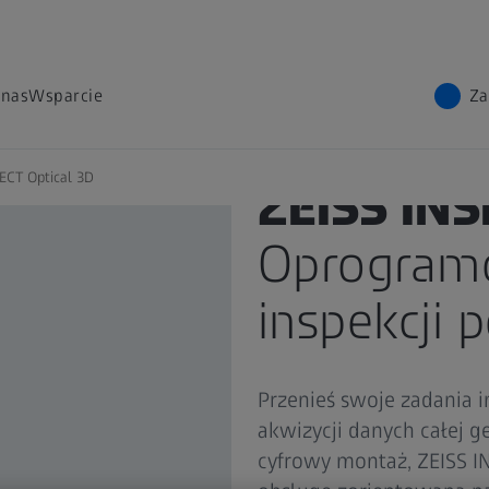
 nas
Wsparcie
Za
ECT Optical 3D
ZEISS INS
Oprogram
inspekcji 
Przenieś swoje zadania 
akwizycji danych całej ge
cyfrowy montaż, ZEISS I