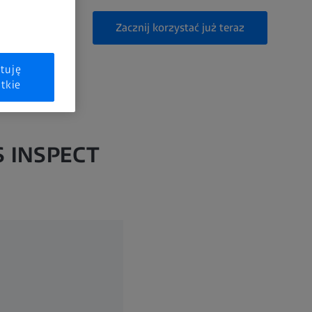
Zacznij korzystać już teraz
tuję
tkie
S INSPECT