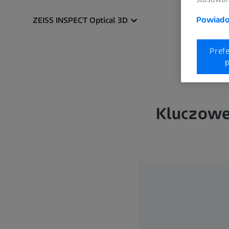
Powiadom
ZEISS INSPECT Optical 3D
Pref
p
Kluczowe