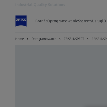
Industrial Quality Solutions
Otwiera się w innej karcie
Branże
Oprogramowanie
Systemy
Usługi
O
Home
Oprogramowanie
ZEISS INSPECT
ZEISS INSP