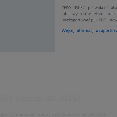
ZEISS INSPECT pozwala na łat
tabel, wykresów, tekstu i grafi
wyeksportować plik PDF – naw
Więcej informacji o raporto
CT Optical 3D 2026?
spekcyjne na zupełnie nowy poziom. Zobacz najważniejsze