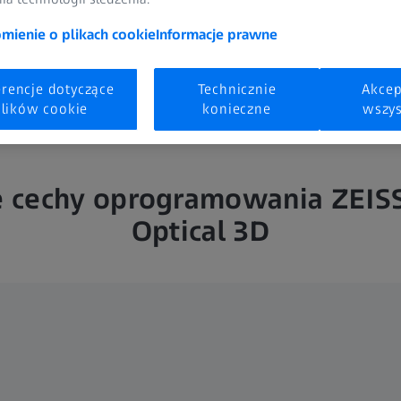
ienie o plikach cookie
Informacje prawne
erencje dotyczące
Technicznie
Akcep
lików cookie
konieczne
wszys
 cechy oprogramowania ZEIS
Optical 3D