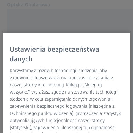
Optyka Okularowa
Otwiera się w innej karcie
dla optyków i okulistów
Soczewki
Ustawienia bezpieczeństwa
Soczewki
danych
Sprzęt
Zarządzanie krótkowzrocznością
Korzystamy z różnych technologii śledzenia, aby
CZĘSTO UŻYWANE
Inne produkty
zapewnić ci lepsze wrażenia podczas korzystania z
Wsparcie
naszej strony internetowej. Klikając „Akceptuj
O nas
Soczewki ZEISS SmartLife
wszystko”, wyrażasz zgodę na stosowanie technologii
Kontakt
śledzenia w celu zapamiętania danych logowania i
Portal konsumencki ZEISS
zapewnienia bezpiecznego logowania (niezbędne z
Szkolenie i Nauka
Powiązane strony WWW firmy ZEISS
technicznego punktu widzenia), gromadzenia statystyk
optymalizujących funkcjonalność naszej strony
Wsparcie biznesowe
(statystyki), zapewnienia ulepszonej funkcjonalności
Dla konsumentów