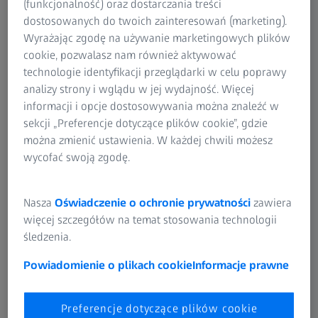
(funkcjonalność) oraz dostarczania treści
Technologia medyczna
dostosowanych do twoich zainteresowań (marketing).
ZEISS Sunlens
O FIRMIE ZEISS
Wyrażając zgodę na używanie marketingowych plików
Informacje o produktach i instrukcje
cookie, pozwalasz nam również aktywować
Grupa ZEISS
Informacje
technologie identyfikacji przeglądarki w celu poprawy
analizy strony i wglądu w jej wydajność. Więcej
informacji i opcje dostosowywania można znaleźć w
Kariera
sekcji „Preferencje dotyczące plików cookie”, gdzie
można zmienić ustawienia. W każdej chwili możesz
Informacje prasowe
wycofać swoją zgodę.
Compliance
Nasza
Oświadczenie o ochronie prywatności
zawiera
więcej szczegółów na temat stosowania technologii
śledzenia.
PORTALE SPOŁECZNOŚCIOWE
Powiadomienie o plikach cookie
Informacje prawne
Facebook
Preferencje dotyczące plików cookie