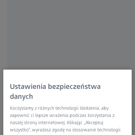
Festo wyznacza globalne standardy
jakości dzięki ZEISS INSPECT
Ustawienia bezpieczeństwa
danych
Korzystamy z różnych technologii śledzenia, aby
zapewnić ci lepsze wrażenia podczas korzystania z
naszej strony internetowej. Klikając „Akceptuj
wszystko”, wyrażasz zgodę na stosowanie technologii