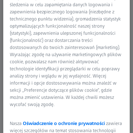
śledzenia w celu zapamiętania danych logowania i
zapewnienia bezpiecznego logowania (niezbędne z
technicznego punktu widzenia), gromadzenia statystyk
optymalizujących funkcjonalność naszej strony
(statystyki), zapewnienia ulepszonej funkcjonalności
(funkcjonalność) oraz dostarczania treści
dostosowanych do twoich zainteresowań (marketing).
ZEISS METROTOM 1500​
Wyrażając zgodę na używanie marketingowych plików
ZEISS METROTOM 1500 oferuje
cookie, pozwalasz nam również aktywować
zaawansowaną technologię CT, która
technologie identyfikacji przeglądarki w celu poprawy
umożliwia niezawodne wykrywanie wad
analizy strony i wglądu w jej wydajność. Więcej
znajdujących się pod powierzchnią i dokładną
informacji i opcje dostosowywania można znaleźć w
kontrolę wymiarów. Tomograf ten wyróżnia
sekcji „Preferencje dotyczące plików cookie”, gdzie
można zmienić ustawienia. W każdej chwili możesz
się szerokim zakresem zastosowań i obsługuje
wycofać swoją zgodę.
zarówno małe, średnie, jak i duże części.
Dowiedz się więcej
Nasza
Oświadczenie o ochronie prywatności
zawiera
więcej szczegółów na temat stosowania technologii