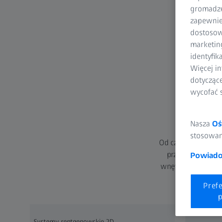
gromadzen
zapewnien
dostosow
marketin
identyfik
Więcej in
dotycząc
wycofać 
P
Nasza
Oś
stosowani
Od części z tworz
przeprowadzanie
Powiadom
wnętrze swojej cz
Pref
p
Systemy rentgenowskie 2D