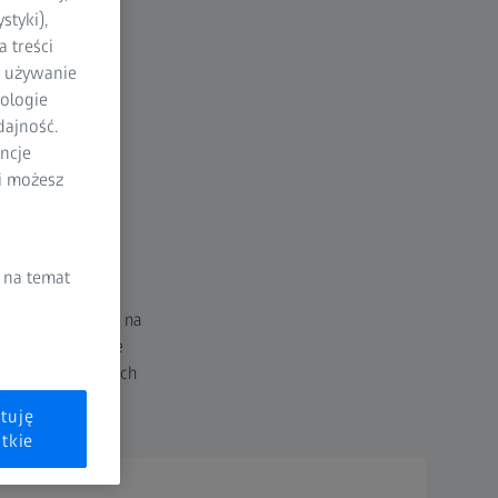
styki),
 treści
a używanie
ologie
dajność.
ncje
li możesz
ów
 na temat
enowska pozwala na
 Zyskaj wgląd we
alizy wewnętrznych
tuję
tkie