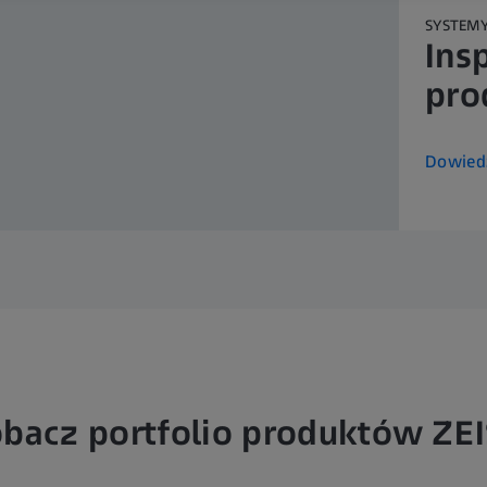
SYSTEMY
Ins
pro
Dowiedz
bacz portfolio produktów ZE