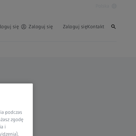
Polska
loguj się
Zaloguj się
Zaloguj się
Kontakt
nia podczas
rażasz zgodę
a i
idzenia),