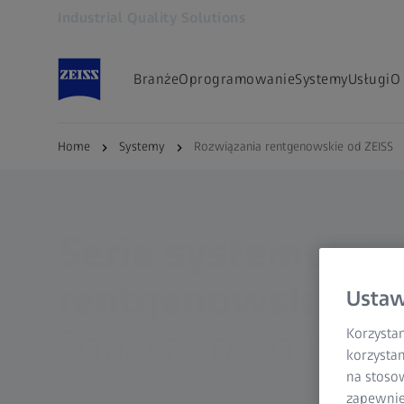
Industrial Quality Solutions
Otwiera się w innej karcie
Branże
Oprogramowanie
Systemy
Usługi
O
Home
Systemy
Rozwiązania rentgenowskie od ZEISS
Seria systemów
rentgenowskich o
Ustaw
Zobacz to, co niew
Korzystam
korzystan
na stoso
zapewnie