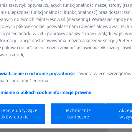
ia statystyk optymalizujących funkcjonalność naszej strony (staty
ia ulepszonej funkcjonalności (funkcjonalność) oraz dostarczania
anych do twoich zainteresowań (marketing). Wyrażając zgodę n
gowych plików cookie, pozwalasz nam również aktywować techn
acji przeglądarki w celu poprawy analizy strony i wglądu w jej wy
formacji i opcje dostosowywania można znaleźć w sekcji „Prefere
e plików cookie”, gdzie można zmienić ustawienia. W każdej chwi
swoją zgodę.
oznaj nasze portfolio system
rentgenowskich 2D i 3D
wiadczenie o ochronie prywatności
zawiera więcej szczegółów
a technologii śledzenia.
yw sztucznych po metalowe i wielomateriałowe – technologia rentg
 dokładnych i nieniszczących badań obiektów warstwa po warstwie.
ienie o plikach cookie
Informacje prawne
ęści wykonując jeden skan, który dostarczy szczegółowe dane do an
wymiarów i wad - w 2D lub 3D.
erencje dotyczące
Technicznie
Akcep
lików cookie
konieczne
wszys