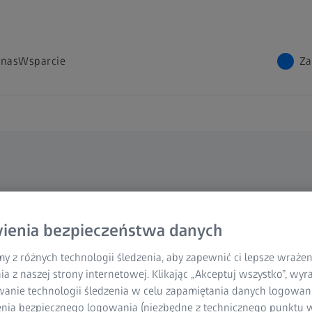
 nas
Wsparcie
Za
d ZEISS
ienia bezpieczeństwa danych
idoczne
y z różnych technologii śledzenia, aby zapewnić ci lepsze wraże
ia z naszej strony internetowej. Klikając „Akceptuj wszystko”, wy
wanie technologii śledzenia w celu zapamiętania danych logowani
nia bezpiecznego logowania (niezbędne z technicznego punktu w