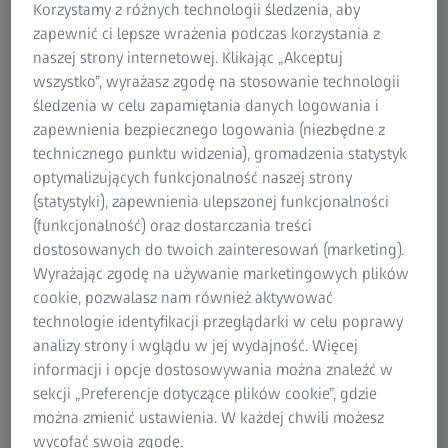
medycznej
Korzystamy z różnych technologii śledzenia, aby
zapewnić ci lepsze wrażenia podczas korzystania z
naszej strony internetowej. Klikając „Akceptuj
wszystko”, wyrażasz zgodę na stosowanie technologii
śledzenia w celu zapamiętania danych logowania i
zapewnienia bezpiecznego logowania (niezbędne z
technicznego punktu widzenia), gromadzenia statystyk
optymalizujących funkcjonalność naszej strony
(statystyki), zapewnienia ulepszonej funkcjonalności
(funkcjonalność) oraz dostarczania treści
dostosowanych do twoich zainteresowań (marketing).
Wyrażając zgodę na używanie marketingowych plików
cookie, pozwalasz nam również aktywować
technologie identyfikacji przeglądarki w celu poprawy
analizy strony i wglądu w jej wydajność. Więcej
informacji i opcje dostosowywania można znaleźć w
sekcji „Preferencje dotyczące plików cookie”, gdzie
Każde stanowisko pracy wyposażone jest w przenośne przyrządy pomiarowe,
można zmienić ustawienia. W każdej chwili możesz
które automatycznie wprowadzają mierzoną wartość do planu pomiaru.
wycofać swoją zgodę.