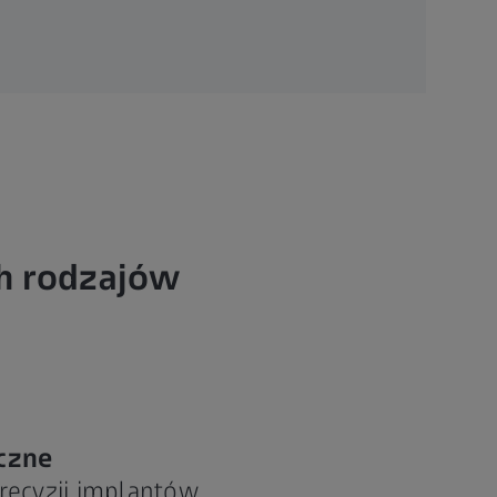
ch rodzajów
czne
recyzji implantów