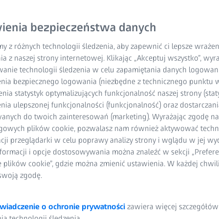
szkód w
ienia bezpieczeństwa danych
regulacjach
y z różnych technologii śledzenia, aby zapewnić ci lepsze wraże
ia z naszej strony internetowej. Klikając „Akceptuj wszystko”, wy
wanie technologii śledzenia w celu zapamiętania danych logowani
nia bezpiecznego logowania (niezbędne z technicznego punktu w
ia statystyk optymalizujących funkcjonalność naszej strony (staty
ia ulepszonej funkcjonalności (funkcjonalność) oraz dostarczania
anych do twoich zainteresowań (marketing). Wyrażając zgodę n
gowych plików cookie, pozwalasz nam również aktywować techn
acji przeglądarki w celu poprawy analizy strony i wglądu w jej wy
formacji i opcje dostosowywania można znaleźć w sekcji „Prefere
e plików cookie”, gdzie można zmienić ustawienia. W każdej chwi
swoją zgodę.
wiadczenie o ochronie prywatności
zawiera więcej szczegółów
a technologii śledzenia.