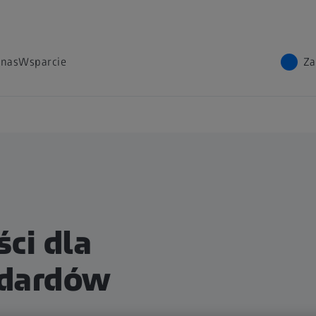
 nas
Wsparcie
Za
ci dla
ndardów