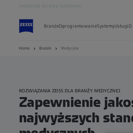
Industrial Quality Solutions
Otwiera się w innej karcie
Branże
Oprogramowanie
Systemy
Usługi
O
Home
Branże
Medycyna
ROZWIĄZANIA ZEISS DLA BRANŻY MEDYCZNEJ
Zapewnienie jakoś
najwyższych sta
medycznych