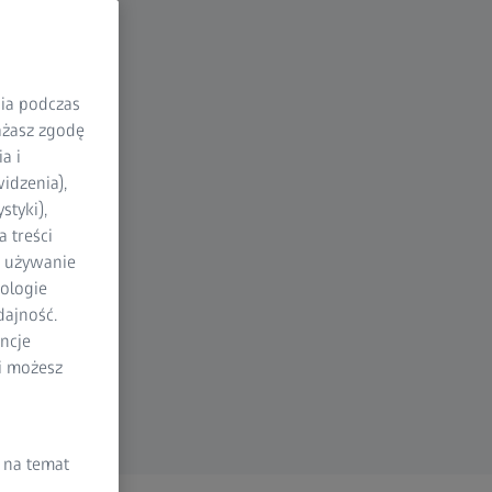
nia podczas
rażasz zgodę
a i
idzenia),
styki),
 treści
a używanie
ologie
dajność.
ncje
li możesz
 na temat