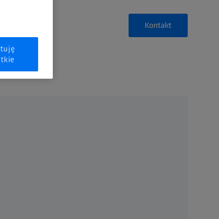
Kontakt
tuję
tkie