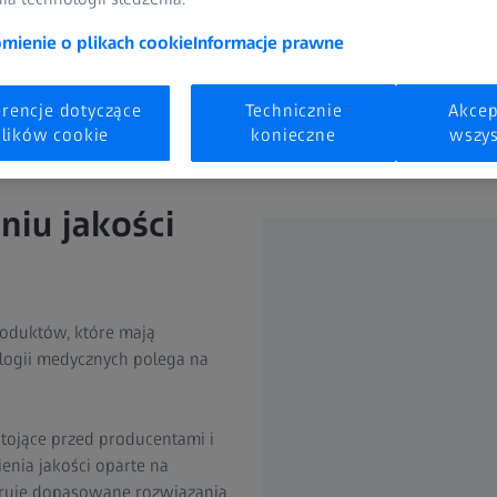
ienie o plikach cookie
Informacje prawne
edycznych
erencje dotyczące
Technicznie
Akcep
lików cookie
konieczne
wszys
iu jakości
roduktów, które mają
ologii medycznych polega na
tojące przed producentami i
ienia jakości oparte na
feruje dopasowane rozwiązania