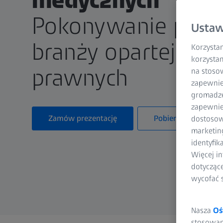
Pokonywanie prze
Ustaw
branży opartej na 
Korzystam
korzystan
prawnych
na stoso
zapewnie
gromadzen
zapewnien
Zamów prezentację
Pobierz broszurę
dostosow
marketin
identyfik
Więcej in
dotycząc
wycofać 
Nasza
Oś
stosowani