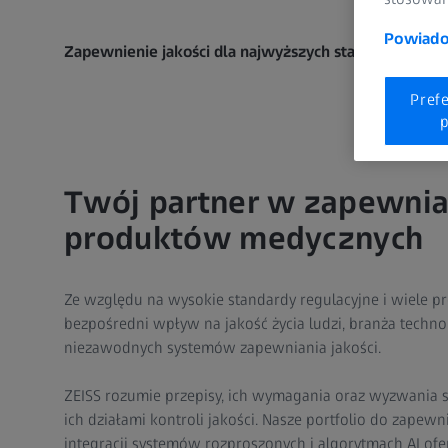
Powiadom
Zapewnienie jakości dla najwyższych standardów m
Pref
p
Twój partner w zapewnian
produktów medycznych
Ze względu na wysokie standardy regulacyjne i wiele p
bezpośredni wpływ na jakość życia ludzi, branża techn
niezawodnych systemów zapewniania jakości.
ZEISS rozumie przepisy, ich wymagania oraz wyzwania s
ich działami kontroli jakości. Nasze portfolio do zapewn
integracji systemów rozproszonych i algorytmach AI o