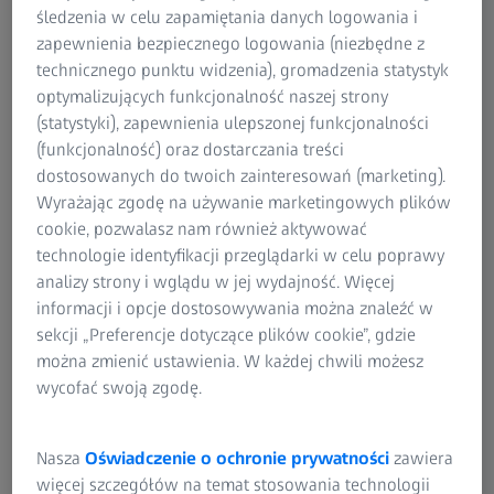
śledzenia w celu zapamiętania danych logowania i
zapewnienia bezpiecznego logowania (niezbędne z
technicznego punktu widzenia), gromadzenia statystyk
optymalizujących funkcjonalność naszej strony
(statystyki), zapewnienia ulepszonej funkcjonalności
(funkcjonalność) oraz dostarczania treści
dostosowanych do twoich zainteresowań (marketing).
Wyrażając zgodę na używanie marketingowych plików
cookie, pozwalasz nam również aktywować
technologie identyfikacji przeglądarki w celu poprawy
analizy strony i wglądu w jej wydajność. Więcej
informacji i opcje dostosowywania można znaleźć w
sekcji „Preferencje dotyczące plików cookie”, gdzie
Implanty barku
można zmienić ustawienia. W każdej chwili możesz
wycofać swoją zgodę.
A shoulder implant consists of a glenosphere, a glenoid
implant, peripheral screws, and a humeral stem. The
measurement of narrow stem's freeform profile is the
Nasza
Oświadczenie o ochronie prywatności
zawiera
biggest metrological challenge for this type of implant.​
więcej szczegółów na temat stosowania technologii