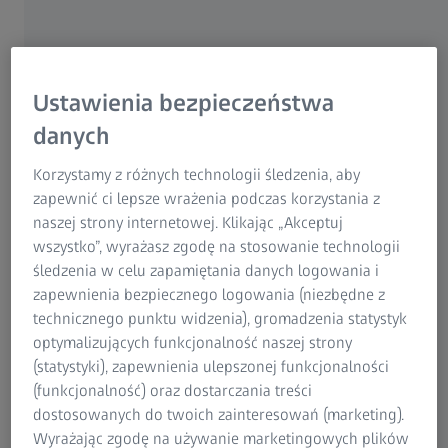
Jeśli chodzi o silniki lotnicze, precyzja jest najważniejsza.
Każdy szczegół ma znaczenie, od skrupulatnego
projektowania łopatek turbin po procesy kontroli, które
Ustawienia bezpieczeństwa
zapewniają optymalną wydajność i zużycie paliwa.
Nowoczesne silniki lotnicze, składające się z ponad 30
danych
000 komponentów, to prawdziwe arcydzieła inżynierii, w
których drobne niedoskonałości mogą znacząco wpływać
Korzystamy z różnych technologii śledzenia, aby
na bezpieczeństwo i wydajność. Wykorzystanie
zapewnić ci lepsze wrażenia podczas korzystania z
zaawansowanych rozwiązań metrologii 3D do kontroli
naszej strony internetowej. Klikając „Akceptuj
części silników lotniczych, takich jak najnowocześniejsza
wszystko”, wyrażasz zgodę na stosowanie technologii
technologia ZEISS, zapewnia, że te złożone systemy
śledzenia w celu zapamiętania danych logowania i
spełniają najwyższe standardy branżowe w zakresie
zapewnienia bezpiecznego logowania (niezbędne z
precyzji i jakości. Nadając priorytet precyzji w procesach
technicznego punktu widzenia), gromadzenia statystyk
kontroli silników, producenci mogą zwiększyć
optymalizujących funkcjonalność naszej strony
bezpieczeństwo, trwałość i wydajność, ostatecznie
(statystyki), zapewnienia ulepszonej funkcjonalności
podnosząc osiągi tych cudów aerodynamiki.
(funkcjonalność) oraz dostarczania treści
dostosowanych do twoich zainteresowań (marketing).
Wyrażając zgodę na używanie marketingowych plików