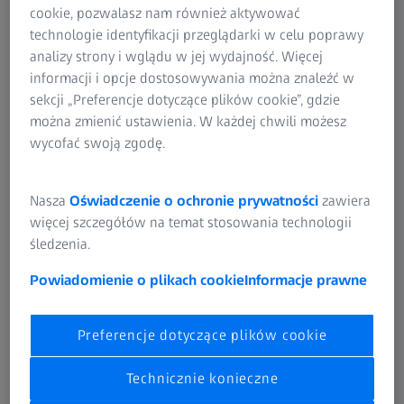
cookie, pozwalasz nam również aktywować
Precyzyjna kontrola jakości w produkcji i
technologie identyfikacji przeglądarki w celu poprawy
wytwarzaniu
analizy strony i wglądu w jej wydajność. Więcej
informacji i opcje dostosowywania można znaleźć w
sekcji „Preferencje dotyczące plików cookie”, gdzie
można zmienić ustawienia. W każdej chwili możesz
wycofać swoją zgodę.
Nasza
Oświadczenie o ochronie prywatności
zawiera
więcej szczegółów na temat stosowania technologii
śledzenia.
Powiadomienie o plikach cookie
Informacje prawne
Preferencje dotyczące plików cookie
Łopatka wirnika
Przyspiesz swoją wydajność
Technicznie konieczne