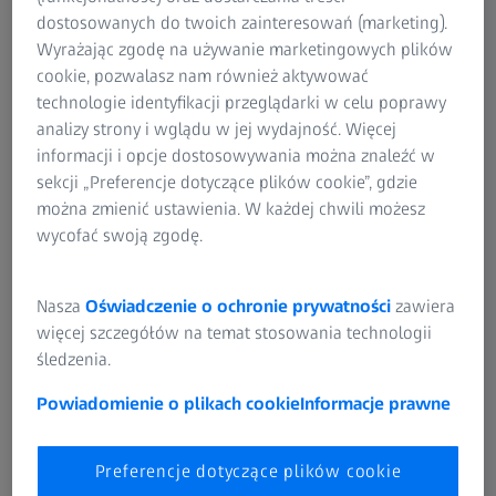
takie ruchy pras i narzędzi jako krzywą w 3D. Pomiary te
dostosowanych do twoich zainteresowań (marketing).
dostarczają informacji o sztywności, wibracjach,
Wyrażając zgodę na używanie marketingowych plików
oscylacjach, przechyleniach, ścieżce ruchu maszyny i
cookie, pozwalasz nam również aktywować
przemieszczeniach między narzędziami. Dane pomiarowe
technologie identyfikacji przeglądarki w celu poprawy
można wykorzystać do przeprowadzenia analizy
analizy strony i wglądu w jej wydajność. Więcej
możliwości maszyny i określenia, jakie parametry prasy
informacji i opcje dostosowywania można znaleźć w
należy zoptymalizować, aby prasa działała optymalnie.
sekcji „Preferencje dotyczące plików cookie”, gdzie
można zmienić ustawienia. W każdej chwili możesz
W ten sposób ARAMIS pomaga produkować części o
wycofać swoją zgodę.
prawidłowej geometrii i uniknąć nadmiernego zużycia
narzędzi.
Nasza
Oświadczenie o ochronie prywatności
zawiera
więcej szczegółów na temat stosowania technologii
śledzenia.
Korzyści
Powiadomienie o plikach cookie
Informacje prawne
Preferencje dotyczące plików cookie