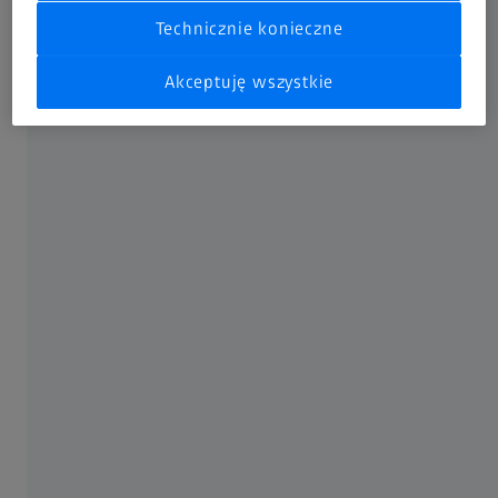
Technicznie konieczne
Optymalizacja parametrów maszyny
takich jak siła nacisku, siła docisku i prędkość
Akceptuję wszystkie
Zwiększanie
żywotności narzędzia
Redukcja
kosztów konserwacji i napraw