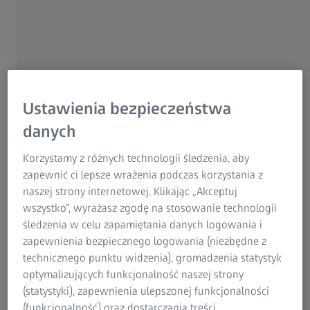
Research Microscopy Solutions
Wadliwa geometria narzędzia jest jedną z najczęstszych
ZEISS Group
przyczyn wadliwych części. Obrabiarka ma jednak również
duży wpływ na proces produkcji. Prasy używane do
tłoczenia i formowania blachy są sterowane za pomocą
różnych parametrów maszyny. Czynniki takie jak siła
nacisku działająca na część, smarowanie i siła retencji
Ustawienia bezpieczeństwa
utrzymująca część podczas produkcji wpływają na
danych
ostateczny kształt części.
Korzystamy z różnych technologii śledzenia, aby
Nieoptymalnie ustawione parametry prasy mogą
zapewnić ci lepsze wrażenia podczas korzystania z
prowadzić do nieprawidłowego ruchu prasy podczas
naszej strony internetowej. Klikając „Akceptuj
procesu formowania. Skutkuje to niską jakością części i
wszystko”, wyrażasz zgodę na stosowanie technologii
przedwczesnym zużyciem narzędzia.
śledzenia w celu zapamiętania danych logowania i
zapewnienia bezpiecznego logowania (niezbędne z
technicznego punktu widzenia), gromadzenia statystyk
Rozwiązanie
optymalizujących funkcjonalność naszej strony
(statystyki), zapewnienia ulepszonej funkcjonalności
Z pomocą systemu ARAMIS użytkownik może rejestrować
(funkcjonalność) oraz dostarczania treści