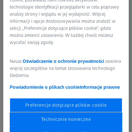
kontroli pierwszej sztuki, uzyskiwać przejrzyste wyniki
technologie identyfikacji przeglądarki w celu poprawy
pomiarów i generować zrozumiałe raporty pomiarowe.
analizy strony i wglądu w jej wydajność. Więcej
informacji i opcje dostosowywania można znaleźć w
sekcji „Preferencje dotyczące plików cookie”, gdzie
Niezawodna jakość przez cały czas
można zmienić ustawienia. W każdej chwili możesz
wycofać swoją zgodę.
Nasza
Oświadczenie o ochronie prywatności
zawiera
więcej szczegółów na temat stosowania technologii
śledzenia.
Powiadomienie o plikach cookie
Informacje prawne
Preferencje dotyczące plików cookie
Technicznie konieczne
Kontrola wad i struktur wewnętrznych