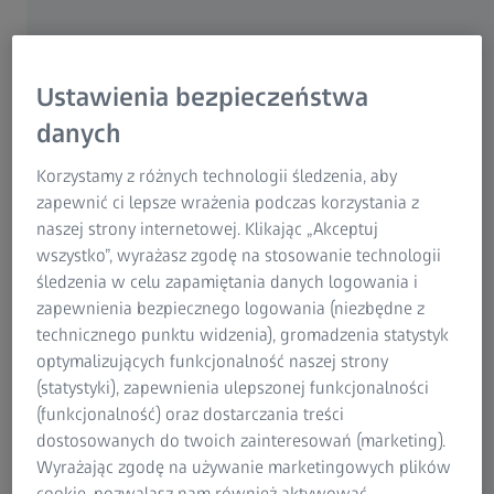
Ustawienia bezpieczeństwa
Szybkie przejście od próbki początkowej
danych
do produktu seryjnego
Korzystamy z różnych technologii śledzenia, aby
Kontrola pierwszej sztuki części z tworzyw sztucznych jest
zapewnić ci lepsze wrażenia podczas korzystania z
często przeprowadzana pod presją czasu: Dział produkcji
naszej strony internetowej. Klikając „Akceptuj
narzędzi czeka na szybką informację zwrotną od zespołu
wszystko”, wyrażasz zgodę na stosowanie technologii
metrologicznego, czy należy wprowadzić poprawki do
śledzenia w celu zapamiętania danych logowania i
narzędzia. Jednocześnie zarząd oczekuje, że produkcja
zapewnienia bezpiecznego logowania (niezbędne z
seryjna rozpocznie się wkrótce. Do tego dochodzą
technicznego punktu widzenia), gromadzenia statystyk
wysokie wymagania dotyczące dokumentacji i stale
optymalizujących funkcjonalność naszej strony
rosnąca objętość pomiarowa, w tym coroczne testy
(statystyki), zapewnienia ulepszonej funkcjonalności
rekwalifikacyjne i duża liczba wariantów produktów.
(funkcjonalność) oraz dostarczania treści
dostosowanych do twoich zainteresowań (marketing).
Systemy pomiarowe i oprogramowanie ZEISS INSPECT
Wyrażając zgodę na używanie marketingowych plików
pomagają usprawnić procesy pomiarowe w zakresie
cookie, pozwalasz nam również aktywować