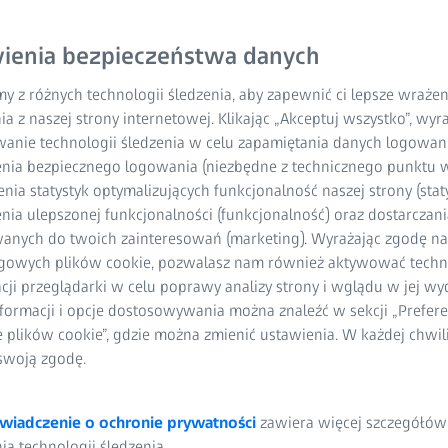
ienia bezpieczeństwa danych
y z różnych technologii śledzenia, aby zapewnić ci lepsze wraże
ia z naszej strony internetowej. Klikając „Akceptuj wszystko”, wy
wanie technologii śledzenia w celu zapamiętania danych logowani
nia bezpiecznego logowania (niezbędne z technicznego punktu w
ia statystyk optymalizujących funkcjonalność naszej strony (staty
ia ulepszonej funkcjonalności (funkcjonalność) oraz dostarczania
anych do twoich zainteresowań (marketing). Wyrażając zgodę n
gowych plików cookie, pozwalasz nam również aktywować techn
acji przeglądarki w celu poprawy analizy strony i wglądu w jej wy
owe zrozumienie jakości ko
formacji i opcje dostosowywania można znaleźć w sekcji „Prefere
na każdym etapie procesu
e plików cookie”, gdzie można zmienić ustawienia. W każdej chwi
swoją zgodę.
wiadczenie o ochronie prywatności
zawiera więcej szczegółów
a technologii śledzenia.