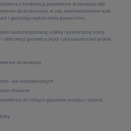
 drukowana z kombinacją parametrów drukowania aby
ametrów do drukowania, w celu zminimalizowania wad
macji i gładszego wykończenia powierzchni.
ełni zautomatyzowaną, szybką i powtarzalną ocenę
 i deformacji geometrycznych całej powierzchni próbek
rametrów drukowania
edno- lub wielolaserowych
ości drukarek
arametrów do różnych gatunków proszku i stopnia
udowy