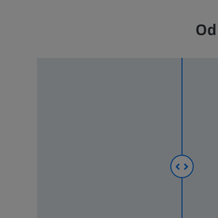
Od
sie
procesu