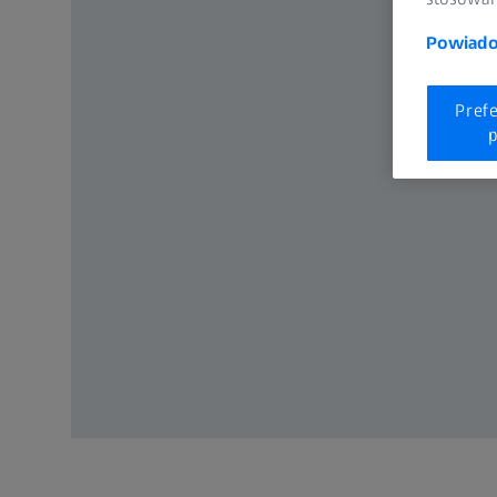
Powiadom
Pref
p