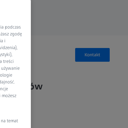
nia podczas
rażasz zgodę
a i
idzenia),
styki),
Kontakt
 treści
a używanie
ologie
dajność.
mponentów
ncje
li możesz
 na temat