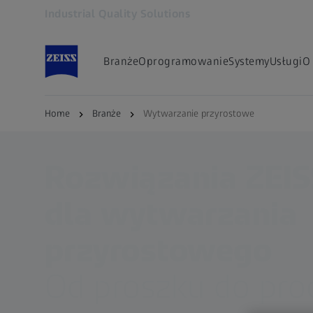
Industrial Quality Solutions
Otwiera się w innej karcie
Branże
Oprogramowanie
Systemy
Usługi
O
Home
Branże
Wytwarzanie przyrostowe
Rozwiązania ZEIS
dla wytwarzania
przyrostowego
Od proszku do pro