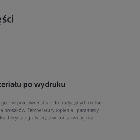
ści
teriału po wydruku
go – w przeciwieństwie do tradycyjnych metod
a proszków. Temperatury topienia i parametry
ład krystalograficzny, a w konsekwencji na