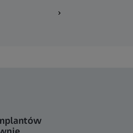
implantów
wnie