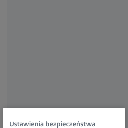
ZEISS Smartzoom 100
ZEISS Smartzoom 100 upraszcza codzienną pracę, czyniąc inspekcję optyczną
dostępną dla użytkowników bez doświadczenia w mikroskopii.
Ustawienia bezpieczeństwa