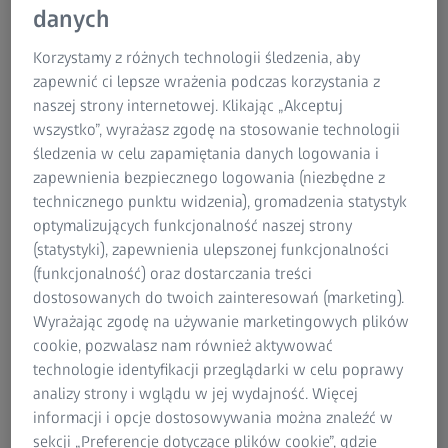
danych
Korzystamy z różnych technologii śledzenia, aby
zapewnić ci lepsze wrażenia podczas korzystania z
naszej strony internetowej. Klikając „Akceptuj
wszystko”, wyrażasz zgodę na stosowanie technologii
śledzenia w celu zapamiętania danych logowania i
zapewnienia bezpiecznego logowania (niezbędne z
technicznego punktu widzenia), gromadzenia statystyk
optymalizujących funkcjonalność naszej strony
(statystyki), zapewnienia ulepszonej funkcjonalności
ZEISS Smartzoom 100 to zaawansowany
mikroskop
(funkcjonalność) oraz dostarczania treści
cyfrowy
, zaprojektowany z myślą o zwiększeniu
dostosowanych do twoich zainteresowań (marketing).
wydajności
w kontroli jakości, produkcji i zastosowaniach
Wyrażając zgodę na używanie marketingowych plików
przemysłowych.
cookie, pozwalasz nam również aktywować
technologie identyfikacji przeglądarki w celu poprawy
Dzięki
automatycznemu ustawianiu ostrości, prostej
analizy strony i wglądu w jej wydajność. Więcej
dokumentacji
i płynnej integracji online optymalizuje
informacji i opcje dostosowywania można znaleźć w
inspekcje optyczne, zmniejsza zmęczenie i poprawia
sekcji „Preferencje dotyczące plików cookie”, gdzie