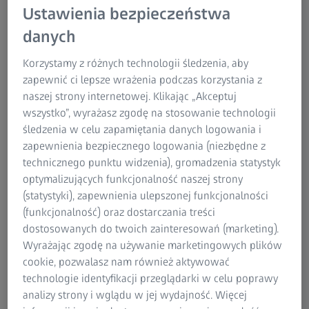
Ustawienia bezpieczeństwa
danych
Korzystamy z różnych technologii śledzenia, aby
zapewnić ci lepsze wrażenia podczas korzystania z
naszej strony internetowej. Klikając „Akceptuj
wszystko”, wyrażasz zgodę na stosowanie technologii
Wysoka rozdzielczość i wysoka prędkość
śledzenia w celu zapamiętania danych logowania i
zapewnienia bezpiecznego logowania (niezbędne z
technicznego punktu widzenia), gromadzenia statystyk
optymalizujących funkcjonalność naszej strony
(statystyki), zapewnienia ulepszonej funkcjonalności
(funkcjonalność) oraz dostarczania treści
dostosowanych do twoich zainteresowań (marketing).
Wyrażając zgodę na używanie marketingowych plików
cookie, pozwalasz nam również aktywować
technologie identyfikacji przeglądarki w celu poprawy
analizy strony i wglądu w jej wydajność. Więcej