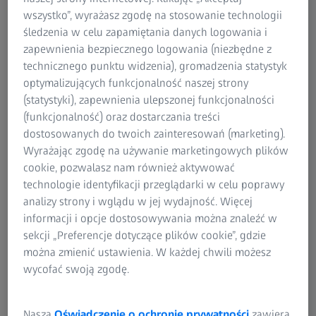
wszystko”, wyrażasz zgodę na stosowanie technologii
Ciągłe śledzenie za pomocą
śledzenia w celu zapamiętania danych logowania i
optycznego sensora
zapewnienia bezpiecznego logowania (niezbędne z
technicznego punktu widzenia), gromadzenia statystyk
Połączenie techniki optycznej i
optymalizujących funkcjonalność naszej strony
stykowej
(statystyki), zapewnienia ulepszonej funkcjonalności
(funkcjonalność) oraz dostarczania treści
dostosowanych do twoich zainteresowań (marketing).
Wyrażając zgodę na używanie marketingowych plików
cookie, pozwalasz nam również aktywować
PONTOS Live
technologie identyfikacji przeglądarki w celu poprawy
analizy strony i wglądu w jej wydajność. Więcej
informacji i opcje dostosowywania można znaleźć w
sekcji „Preferencje dotyczące plików cookie”, gdzie
można zmienić ustawienia. W każdej chwili możesz
wycofać swoją zgodę.
Nasza
Oświadczenie o ochronie prywatności
zawiera