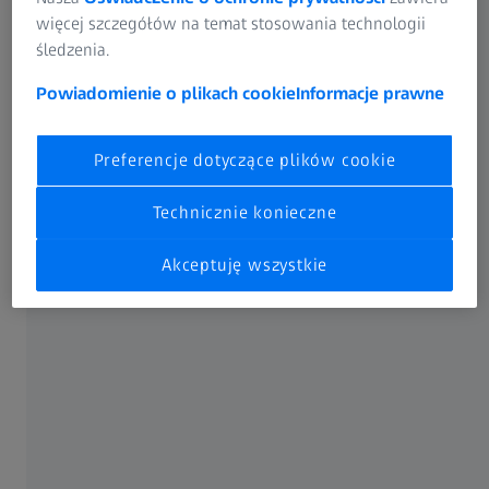
więcej szczegółów na temat stosowania technologii
śledzenia.
Powiadomienie o plikach cookie
Informacje prawne
Funkcjonalności
Preferencje dotyczące plików cookie
PONTOS Live to system śledzenia umożliwiający
Technicznie konieczne
pozycjonowanie komponentów w czasie rzeczywistym,
zaprojektowany specjalnie dla środowisk produkcyjnych.
Akceptuję wszystkie
Wyposażony w sondę pomiarową system umożliwia
łączenie optycznych i stykowych metod pomiarowych.
Funkcjonalność dynamicznych odniesień umożliwia ciągłe
śledzenie obiektu pomiarowego przez optyczny sensor.