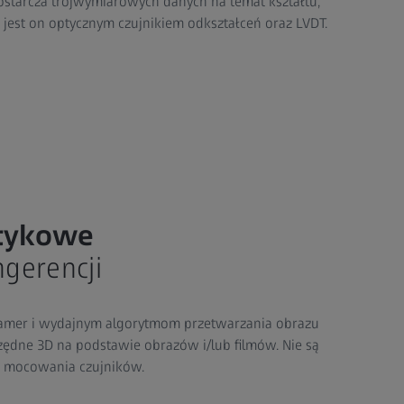
starcza trójwymiarowych danych na temat kształtu,
u jest on optycznym czujnikiem odkształceń oraz LVDT.
tykowe
ngerencji
 kamer i wydajnym algorytmom przetwarzania obrazu
ędne 3D na podstawie obrazów i/lub filmów. Nie są
i mocowania czujników.