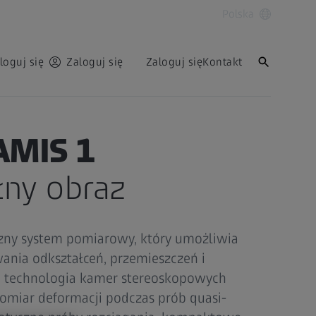
Polska
loguj się
Zaloguj się
Zaloguj się
Kontakt
AMIS 1
łny obraz
zny system pomiarowy, który umożliwia
ania odkształceń, przemieszczeń i
a technologia kamer stereoskopowych
miar deformacji podczas prób quasi-