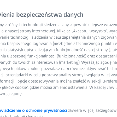
statycznych, takich jak 
statyczne próby rozciąg
ienia bezpieczeństwa danych
zginania.
y z różnych technologii śledzenia, aby zapewnić ci lepsze wraże
ia z naszej strony internetowej. Klikając „Akceptuj wszystko”, wy
Potężne możliwo
wanie technologii śledzenia w celu zapamiętania danych logowani
nia bezpiecznego logowania (niezbędne z technicznego punktu w
Bezstykowy syst
ia statystyk optymalizujących funkcjonalność naszej strony (staty
ia ulepszonej funkcjonalności (funkcjonalność) oraz dostarczania
Doskonałe zakres
anych do twoich zainteresowań (marketing). Wyrażając zgodę n
gowych plików cookie, pozwalasz nam również aktywować techn
Stabilność i wytr
acji przeglądarki w celu poprawy analizy strony i wglądu w jej wy
formacji i opcje dostosowywania można znaleźć w sekcji „Prefere
Certyfikowana wy
e plików cookie”, gdzie można zmienić ustawienia. W każdej chwi
swoją zgodę.
wiadczenie o ochronie prywatności
zawiera więcej szczegółów
a technologii śledzenia.