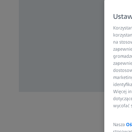
Ustaw
Korzystam
korzystan
na stoso
zapewnie
gromadzen
zapewnien
dostosow
marketin
identyfik
Więcej in
dotycząc
wycofać 
Nasza
Oś
stosowani