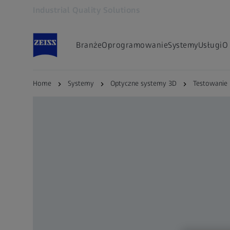
Industrial Quality Solutions
Otwiera się w innej karcie
Branże
Oprogramowanie
Systemy
Usługi
O
Home
Systemy
Optyczne systemy 3D
Testowanie