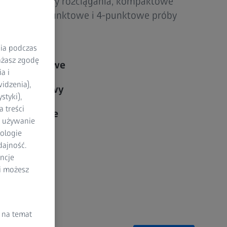
statyczne próby rozciągania, kompaktowe
ania oraz 3-punktowe i 4-punktowe próby
nia podczas
rażasz zgodę
ści pomiarowe
a i
idzenia),
em pomiarowy
styki),
 treści
y pomiarowe
a używanie
ologie
zymałość
dajność.
ncje
dajność
li możesz
 na temat