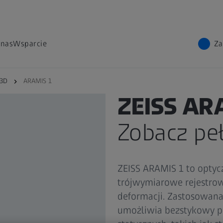
 nas
Wsparcie
Za
 3D
ARAMIS 1
SYSTEM POMIAROWY 3D
ZEISS AR
Zobacz pe
ZEISS ARAMIS 1 to optyc
trójwymiarowe rejestrow
deformacji. Zastosowan
umożliwia bezstykowy po