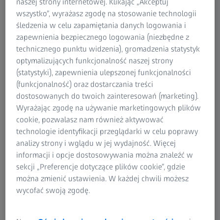
naszej strony internetowej. Klikając „Akceptuj
Doskonała precyzja i maksymalna
wszystko”, wyrażasz zgodę na stosowanie technologii
elastyczność
śledzenia w celu zapamiętania danych logowania i
zapewnienia bezpiecznego logowania (niezbędne z
Obrót w trzech osiach
technicznego punktu widzenia), gromadzenia statystyk
optymalizujących funkcjonalność naszej strony
Efektywność kosztowa procesu
(statystyki), zapewnienia ulepszonej funkcjonalności
(funkcjonalność) oraz dostarczania treści
dostosowanych do twoich zainteresowań (marketing).
Wyrażając zgodę na używanie marketingowych plików
cookie, pozwalasz nam również aktywować
ZEISS ROTOS
technologie identyfikacji przeglądarki w celu poprawy
analizy strony i wglądu w jej wydajność. Więcej
informacji i opcje dostosowywania można znaleźć w
sekcji „Preferencje dotyczące plików cookie”, gdzie
Funkcjonalności
można zmienić ustawienia. W każdej chwili możesz
wycofać swoją zgodę.