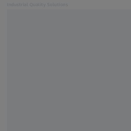
Industrial Quality Solutions
Otwiera się w innej karcie
Branże
Głowice pomiarowe
Oprogramowanie
Systemy
Usługi
O nas
Wsparcie
Zaloguj się
Zaloguj się
Zaloguj się
Kontakt
Powiązane strony WWW firmy ZEISS
#HandsOnMetrology