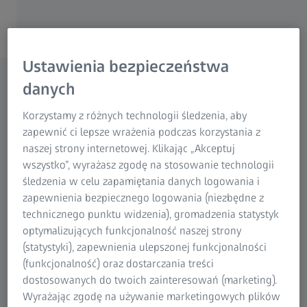
Optyczne współrzędnościowe maszyny
pomiarowe
Ustawienia bezpieczeństwa
danych
Pomiar bezstykowy z opcją pomiaru
Korzystamy z różnych technologii śledzenia, aby
stykowego
zapewnić ci lepsze wrażenia podczas korzystania z
Optyczne maszyny pomiarowe (VMM) z serii
naszej strony internetowej. Klikając „Akceptuj
systemów optycznych od ZEISS wyróżniają się
wszystko”, wyrażasz zgodę na stosowanie technologii
systemami kamer o wysokiej rozdzielczości,
śledzenia w celu zapamiętania danych logowania i
zmiennym oświetleniem i zaawansowanym
zapewnienia bezpiecznego logowania (niezbędne z
oprogramowaniem i zapewniają szybkie oraz
technicznego punktu widzenia), gromadzenia statystyk
precyzyjne wyniki pomiarów. Dzięki bezstykowej,
optymalizujących funkcjonalność naszej strony
optycznej technice pomiarowej możliwe jest
(statystyki), zapewnienia ulepszonej funkcjonalności
dokonywanie precyzyjnych pomiarów nawet
(funkcjonalność) oraz dostarczania treści
wyjątkowo delikatnych, cienkościennych czy płaskich
dostosowanych do twoich zainteresowań (marketing).
detali, takich jak elementy optyczne, części
Wyrażając zgodę na używanie marketingowych plików
formowane wtryskowo, folie, części wykrawane i