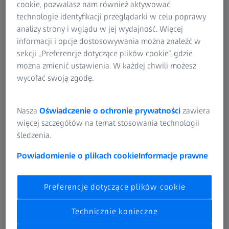
cookie, pozwalasz nam również aktywować
gięte. Aby rozszerzyć zakres zastosowań, systemy
technologie identyfikacji przeglądarki w celu poprawy
optyczne ZEISS można uzupełnić o dodatkowe
analizy strony i wglądu w jej wydajność. Więcej
głowice, zapewniając niezwykle precyzyjne pomiary
informacji i opcje dostosowywania można znaleźć w
optyczne i stykowe za pomocą jednej maszyny.
sekcji „Preferencje dotyczące plików cookie”, gdzie
można zmienić ustawienia. W każdej chwili możesz
wycofać swoją zgodę.
Nasza
Oświadczenie o ochronie prywatności
zawiera
więcej szczegółów na temat stosowania technologii
śledzenia.
Powiadomienie o plikach cookie
Informacje prawne
Preferencje dotyczące plików cookie
Technicznie konieczne