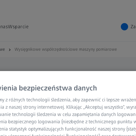
 nas
Wsparcie
Za
owe
Wysięgnikowe współrzędnościowe maszyny pomiarowe
we
ienia bezpieczeństwa danych
owe
y z różnych technologii śledzenia, aby zapewnić ci lepsze wraże
ia z naszej strony internetowej. Klikając „Akceptuj wszystko”, wy
wanie technologii śledzenia w celu zapamiętania danych logowani
nia bezpiecznego logowania (niezbędne z technicznego punktu w
ia statystyk optymalizujących funkcjonalność naszej strony (staty