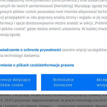
ia ulepszonej funkcjonalności (funkcjonalność) oraz dostarczania
anych do twoich zainteresowań (marketing). Wyrażając zgodę n
gowych plików cookie, pozwalasz nam również aktywować techn
acji przeglądarki w celu poprawy analizy strony i wglądu w jej wy
formacji i opcje dostosowywania można znaleźć w sekcji „Prefere
e plików cookie”, gdzie można zmienić ustawienia. W każdej chwi
swoją zgodę.
wiadczenie o ochronie prywatności
zawiera więcej szczegółów
nikowe współrzędnościowe 
a technologii śledzenia.
miarowe zapewniają maksyma
ienie o plikach cookie
Informacje prawne
stępność w przestrzeni roboc
erencje dotyczące
Technicznie
Akcep
ostawca systemów oferuje kompleksowe rozwiązania dopasowane do
lików cookie
konieczne
wszys
ę zadań pomiarowych, które wymagają wyjątkowej dokładności, skute
ności. Zaczynając od pierwszej konsultacji dotyczącej instalacji, a 
, ZEISS przejmuje odpowiedzialność za proces metrologiczny klient
gi i produkty od jednego dostawcy – rozwiązania optymalnie dopaso