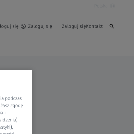
Polska
loguj się
Zaloguj się
Zaloguj się
Kontakt
nia podczas
rażasz zgodę
a i
idzenia),
styki),