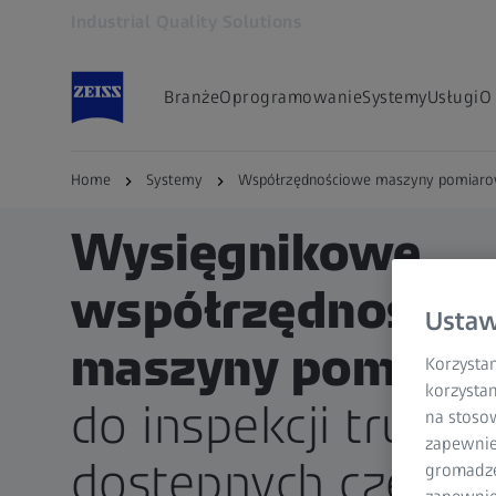
Industrial Quality Solutions
Otwiera się w innej karcie
Branże
Oprogramowanie
Systemy
Usługi
O
Home
Systemy
Współrzędnościowe maszyny pomiar
Wysięgnikowe
współrzędnościo
Ustaw
maszyny pomiar
Korzystam
korzystan
do inspekcji trudno
na stoso
zapewnie
dostępnych części
gromadzen