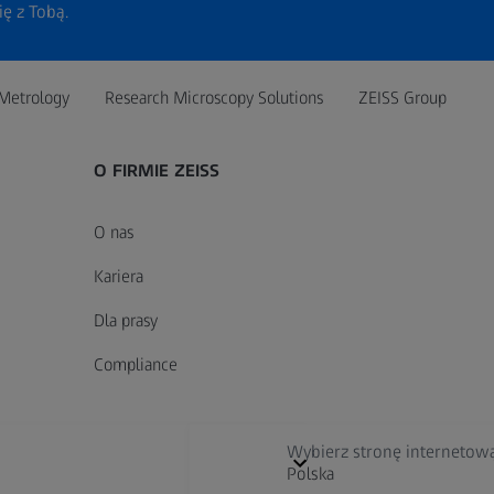
ię z Tobą.
Metrology
Research Microscopy Solutions
ZEISS Group
O FIRMIE ZEISS
O nas
Kariera
Dla prasy
Compliance
Wybierz stronę internetow
Polska