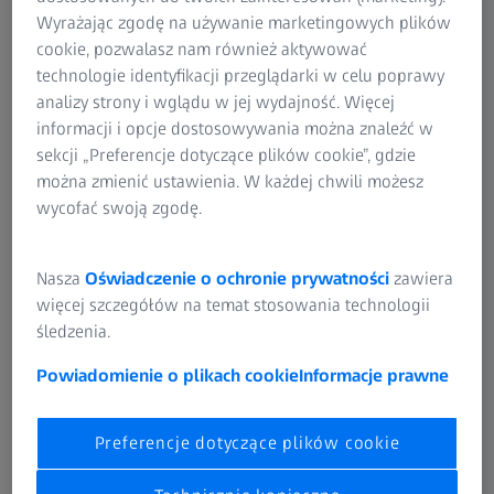
Wyrażając zgodę na używanie marketingowych plików
cookie, pozwalasz nam również aktywować
Znajdź idealną parę.
technologie identyfikacji przeglądarki w celu poprawy
Odkryj soczewki, technologie i powłoki ZEISS,
analizy strony i wglądu w jej wydajność. Więcej
które pozwolą stworzyć unikalne rozwiązanie
informacji i opcje dostosowywania można znaleźć w
dla Twojego wzroku.
sekcji „Preferencje dotyczące plików cookie”, gdzie
można zmienić ustawienia. W każdej chwili możesz
wycofać swoją zgodę.
Odkryj soczewki ZEISS
Nasza
Oświadczenie o ochronie prywatności
zawiera
więcej szczegółów na temat stosowania technologii
śledzenia.
POZNAJ SWÓJ WZROK
Okulary i oczy – od A do ZEISS. Opinie
Powiadomienie o plikach cookie
Informacje prawne
ekspertów i artykuły w zasięgu ręki.
Preferencje dotyczące plików cookie