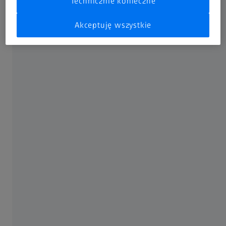
Technicznie konieczne
Akceptuję wszystkie
ZBADAJ SWÓJ WZROK
Sprawdź, jak dobrze
widzisz. Szybko. Łatwo.
Online. Bezpłatnie.