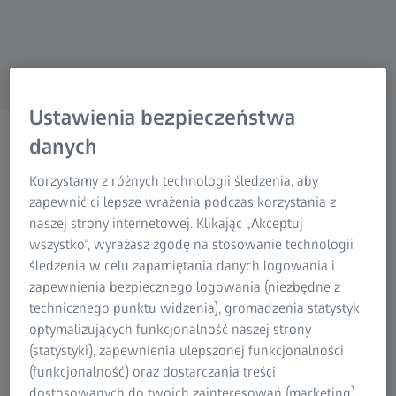
Grupa ZEISS
Ustawienia bezpieczeństwa
danych
Korzystamy z różnych technologii śledzenia, aby
WITAJ W ZEISS VISION CARE
zapewnić ci lepsze wrażenia podczas korzystania z
Postrzegany przez Ciebie
naszej strony internetowej. Klikając „Akceptuj
świat jest wyjątkowy.
wszystko”, wyrażasz zgodę na stosowanie technologii
śledzenia w celu zapamiętania danych logowania i
Uwolnij pełen potencjał.
zapewnienia bezpiecznego logowania (niezbędne z
technicznego punktu widzenia), gromadzenia statystyk
optymalizujących funkcjonalność naszej strony
(statystyki), zapewnienia ulepszonej funkcjonalności
(funkcjonalność) oraz dostarczania treści
dostosowanych do twoich zainteresowań (marketing).