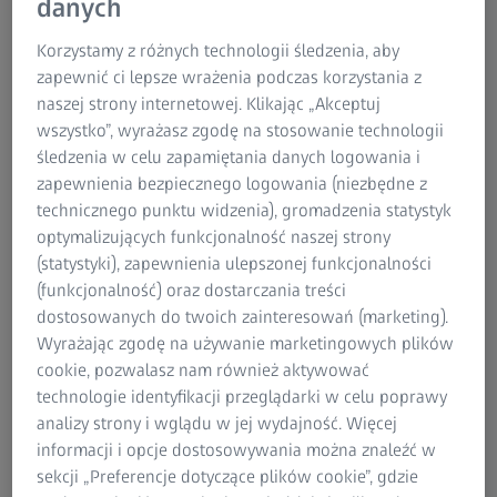
danych
prawidłowo funkcjonować.
Korzystamy z różnych technologii śledzenia, aby
Ludzie mają pięć zmysłów: oczy- żeby widzieć, język-żeby
zapewnić ci lepsze wrażenia podczas korzystania z
czuć smaki, nos-żeby czuć zapachy ,uszy -żeby słyszeć i
naszej strony internetowej. Klikając „Akceptuj
skórę-żeby czuć dotyk. Najważniejszym organem są nasze
wszystko”, wyrażasz zgodę na stosowanie technologii
oczy. Przy pomocy “ludzkiej kamery” odbieramy 80%
śledzenia w celu zapamiętania danych logowania i
wszystkich wrażeń. I jeśli zmysł smaku lub zapachu
zapewnienia bezpiecznego logowania (niezbędne z
przestaje funkcjonować zmysł wzroku najlepiej ochroni
technicznego punktu widzenia), gromadzenia statystyk
nas wtedy przed różnego rodzaju niebezpieczeństwami.
optymalizujących funkcjonalność naszej strony
(statystyki), zapewnienia ulepszonej funkcjonalności
(funkcjonalność) oraz dostarczania treści
dostosowanych do twoich zainteresowań (marketing).
Przykład: Przeziębienia
Wyrażając zgodę na używanie marketingowych plików
cookie, pozwalasz nam również aktywować
Przeziębienia atakują nas średnio 3-4 razy w roku. Kiedy
technologie identyfikacji przeglądarki w celu poprawy
złapiemy przeziębienie jest nam zazwyczaj zimno, czujemy
analizy strony i wglądu w jej wydajność. Więcej
się zmęczeni, pogarsza się zmysł węchu i smaku. W
informacji i opcje dostosowywania można znaleźć w
rezultacie nasze oczy muszą wtedy przejąć funkcje tych
sekcji „Preferencje dotyczące plików cookie”, gdzie
zmysłów, ponieważ trudno jest nam wtedy ocenić poprzez