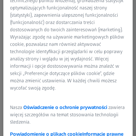
technicznego punktu widzenia), gromadzenia statystyk
skontaktować się z regionalną firmą dystrybucyjną, która z
optymalizujących funkcjonalność naszej strony
chęcią udzieli informacji o dostępności takich produktów i
(statystyki), zapewnienia ulepszonej funkcjonalności
usług. Prezentacja produktów i usług na naszej stronie
(funkcjonalność) oraz dostarczania treści
internetowej nie stanowi wiążącej oferty sprzedaży.
dostosowanych do twoich zainteresowań (marketing).
Wyrażając zgodę na używanie marketingowych plików
Jeśli oferowane jest bezpłatne pobranie
cookie, pozwalasz nam również aktywować
oprogramowania, ZEISS nie ponosi żadnej
technologie identyfikacji przeglądarki w celu poprawy
odpowiedzialności za szkody wynikłe z pobrania lub
analizy strony i wglądu w jej wydajność. Więcej
korzystania z tego oprogramowania. Pobieranie i
informacji i opcje dostosowywania można znaleźć w
korzystanie z oprogramowania odbywa się na wyłączną
sekcji „Preferencje dotyczące plików cookie”, gdzie
odpowiedzialność użytkownika i bez żadnej
można zmienić ustawienia. W każdej chwili możesz
odpowiedzialności lub gwarancji, z wyjątkiem umyślnego
wycofać swoją zgodę.
działania lub rażącego zaniedbania ze strony ZEISS.
W kilku miejscach wspominamy i zamieszczamy odnośniki
Nasza
Oświadczenie o ochronie prywatności
zawiera
do zewnętrznych stron internetowych. Robimy to tylko
więcej szczegółów na temat stosowania technologii
wtedy, gdy jesteśmy całkowicie przekonani o powadze
śledzenia.
danego usługodawcy. Firma ZEISS nie jest jednak
odpowiedzialna za warunki ochrony danych ani treści
Powiadomienie o plikach cookie
Informacje prawne