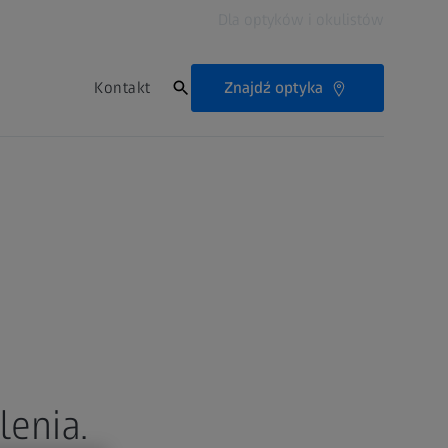
Dla optyków i okulistów
Znajdź optyka
Kontakt
lenia.