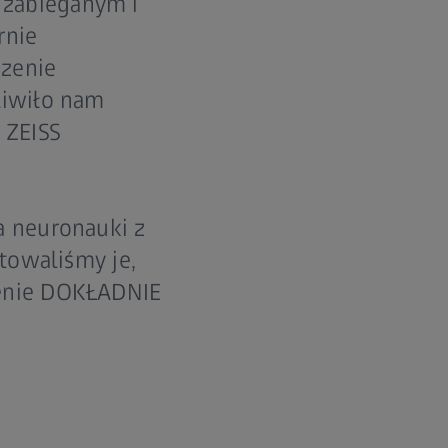
 zabieganym i
rnie
dzenie
liwiło nam
 ZEISS
a neuronauki z
ktowaliśmy je,
zenie DOKŁADNIE