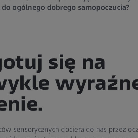
ię do ogólnego dobrego samopoczucia?
otuj się na
wykle wyraźn
nie.
w sensorycznych dociera do nas przez ocz