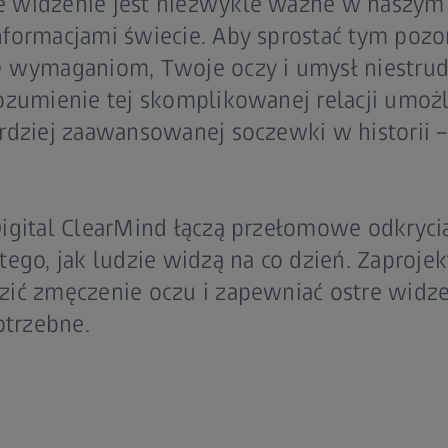
 widzenie jest niezwykle ważne w naszym
formacjami świecie. Aby sprostać tym pozo
ę wymaganiom, Twoje oczy i umysł niestru
ozumienie tej skomplikowanej relacji umoż
rdziej zaawansowanej soczewki w historii –
igital ClearMind łączą przełomowe odkryci
ego, jak ludzie widzą na co dzień. Zaproje
zić zmęczenie oczu i zapewniać ostre wid
potrzebne.