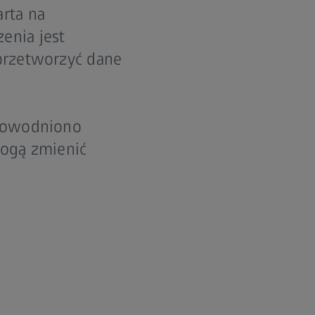
rta na
enia jest
 przetworzyć dane
udowodniono
gą zmienić