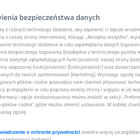
ienia bezpieczeństwa danych
y z różnych technologii śledzenia, aby zapewnić ci lepsze wraże
ia z naszej strony internetowej. Klikając „Akceptuj wszystko”, wy
wanie technologii śledzenia w celu zapamiętania danych logowani
nia bezpiecznego logowania (niezbędne z technicznego punktu w
ia statystyk optymalizujących funkcjonalność naszej strony (staty
ia ulepszonej funkcjonalności (funkcjonalność) oraz dostarczania
anych do twoich zainteresowań (marketing). Wyrażając zgodę n
gowych plików cookie, pozwalasz nam również aktywować techn
acji przeglądarki w celu poprawy analizy strony i wglądu w jej wy
formacji i opcje dostosowywania można znaleźć w sekcji „Prefere
e plików cookie”, gdzie można zmienić ustawienia. W każdej chwi
swoją zgodę.
wiadczenie o ochronie prywatności
zawiera więcej szczegółów
a technologii śledzenia.