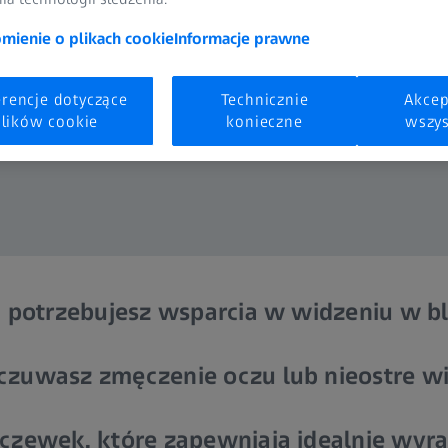
ienie o plikach cookie
Informacje prawne
erencje dotyczące
Technicznie
Akcep
lików cookie
konieczne
wszys
i potrzebujesz wsparcia w widzeniu w bl
czuwasz zmęczenie oczu lub nieostre w
czewek, które zapewniają idealnie wyra