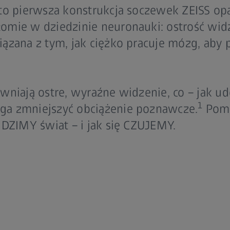
to pierwsza konstrukcja soczewek ZEISS opa
mie w dziedzinie neuronauki: ostrość widz
ązana z tym, jak ciężko pracuje mózg, aby
wniają ostre, wyraźne widzenie, co – jak 
1
a zmniejszyć obciążenie poznawcze.
Pomo
IDZIMY świat – i jak się CZUJEMY.