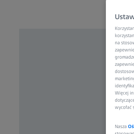
Ustaw
Korzystam
korzystan
na stoso
zapewnie
gromadzen
zapewnien
dostosow
marketin
identyfik
Więcej in
dotycząc
wycofać 
Nasza
Oś
stosowani