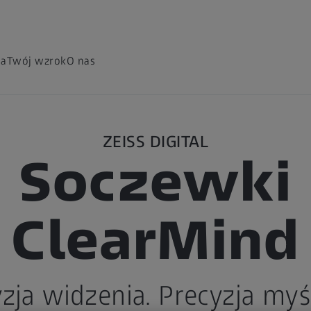
ia
Twój wzrok
O nas
ZEISS DIGITAL
Soczewki
ClearMind
zja widzenia. Precyzja myś