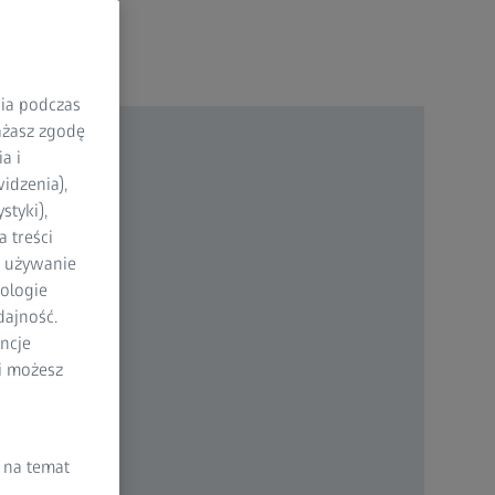
nia podczas
rażasz zgodę
a i
idzenia),
styki),
 treści
a używanie
ologie
dajność.
ncje
li możesz
 na temat