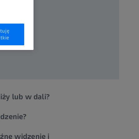
tuję
tkie
iży lub w dali?
idzenie?
źne widzenie i