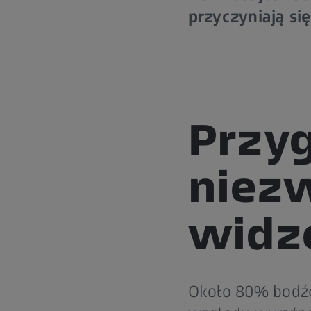
przyczyniają s
Przyg
niez
widze
Około 80% bodźcó