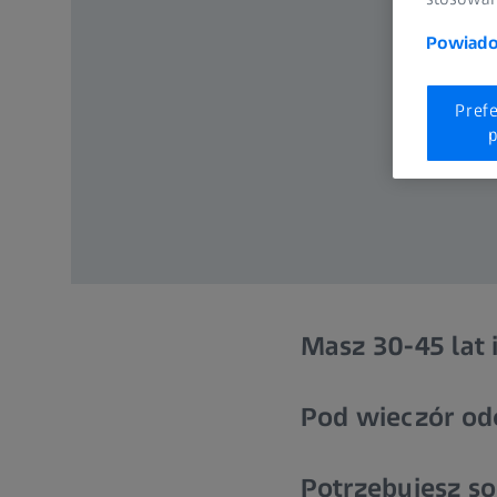
Powiadom
Pref
p
Masz 30-45 lat 
Pod wieczór od
Potrzebujesz so