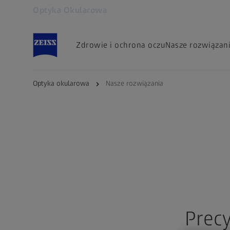
Optyka Okularowa
Otwiera się w innej karcie
Zdrowie i ochrona oczu
Nasze rozwiązan
Optyka okularowa
Nasze rozwiązania
Precy