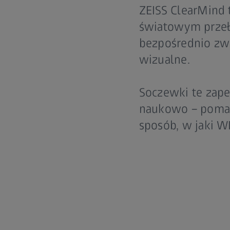
ZEISS ClearMind 
światowym przeło
bezpośrednio zwi
wizualne.
Soczewki te zape
naukowo – pomag
sposób, w jaki W