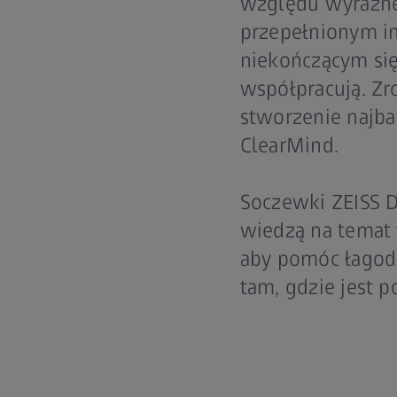
względu wyraźne
przepełnionym in
niekończącym si
współpracują. Zr
stworzenie najba
ClearMind.
Soczewki ZEISS D
wiedzą na temat t
aby pomóc łagod
tam, gdzie jest 