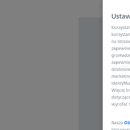
Ustaw
Korzystam
korzystan
na stoso
zapewnie
gromadzen
zapewnien
dostosow
marketin
identyfik
Więcej in
dotycząc
wycofać 
Nasza
Oś
stosowani