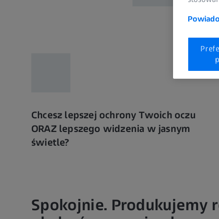
Powiadom
Pref
p
Chcesz lepszej ochrony Twoich oczu
ORAZ lepszego widzenia w jasnym
świetle?
Spokojnie. Produkujemy 