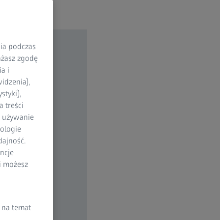
nia podczas
rażasz zgodę
a i
idzenia),
styki),
 treści
a używanie
ologie
dajność.
ncje
li możesz
 na temat