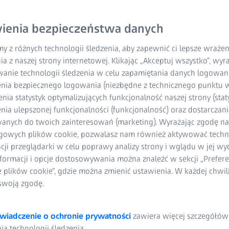
ienia bezpieczeństwa danych
y z różnych technologii śledzenia, aby zapewnić ci lepsze wraże
ia z naszej strony internetowej. Klikając „Akceptuj wszystko”, wy
wanie technologii śledzenia w celu zapamiętania danych logowani
nia bezpiecznego logowania (niezbędne z technicznego punktu w
ia statystyk optymalizujących funkcjonalność naszej strony (staty
ia ulepszonej funkcjonalności (funkcjonalność) oraz dostarczania
anych do twoich zainteresowań (marketing). Wyrażając zgodę n
gowych plików cookie, pozwalasz nam również aktywować techn
acji przeglądarki w celu poprawy analizy strony i wglądu w jej wy
formacji i opcje dostosowywania można znaleźć w sekcji „Prefere
e plików cookie”, gdzie można zmienić ustawienia. W każdej chwi
swoją zgodę.
wiadczenie o ochronie prywatności
zawiera więcej szczegółów
a technologii śledzenia.