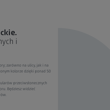
ckie.
ych i
y; zarówno na ulicy, jak i na
ionym kolorze dzięki ponad 50
kularów przeciwsłonecznych
ru. Będziesz widzieć
rów.