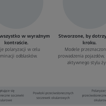
 wszystko w wyraźnym
Stworzone, by dotrz
kontraście.
kroku.
je polaryzacji w celu
Modele przeznaczon
iminacji odblasków.
prowadzenia pojazdów, 
aktywnego stylu życ
ptujące się
Polaryzac
Powłoki przeciwsłonecznych
oneczne soczewki
przeciwsłoneczn
soczewek okularowych
kularowe
okularo