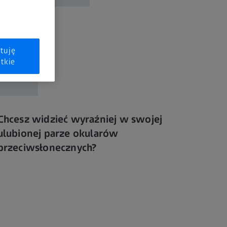
tuję
tkie
Chcesz widzieć wyraźniej w swojej
ulubionej parze okularów
przeciwsłonecznych?