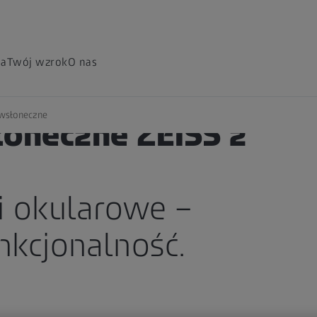
ia
Twój wzrok
O nas
iwsłoneczne
łoneczne ZEISS z
i okularowe –
nkcjonalność.