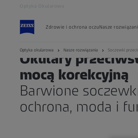
Optyka Okularowa
Otwiera się w innej karcie
Zdrowie i ochrona oczu
Nasze rozwiązan
Optyka okularowa
Nasze rozwiązania
Soczewki przec
Okulary przeciws
mocą korekcyjną
Barwione soczewk
ochrona, moda i fu