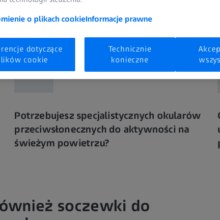
ienie o plikach cookie
Informacje prawne
erencje dotyczące
Technicznie
Akcep
lików cookie
konieczne
wszys
Potrzebujesz specjalistycznych okularów
przeciwsłonecznych do aktywności na
świeżym powietrzu?
również soczewki do