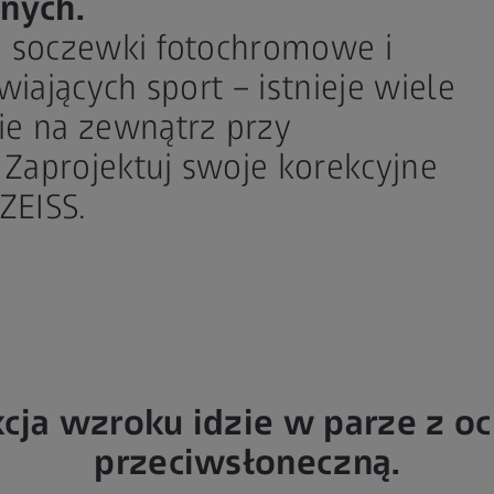
nych.
o soczewki fotochromowe i
iających sport – istnieje wiele
e na zewnątrz przy
 Zaprojektuj swoje korekcyjne
ZEISS.
cja wzroku idzie w parze z o
przeciwsłoneczną.