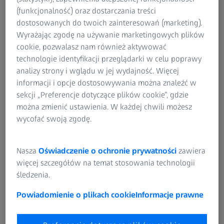
Grupa ZEISS
(funkcjonalność) oraz dostarczania treści
dostosowanych do twoich zainteresowań (marketing).
Test widzenia online
Wyrażając zgodę na używanie marketingowych plików
cookie, pozwalasz nam również aktywować
Produkty do czyszczenia i chusteczki do
technologie identyfikacji przeglądarki w celu poprawy
czyszczenia okularów
analizy strony i wglądu w jej wydajność. Więcej
informacji i opcje dostosowywania można znaleźć w
sekcji „Preferencje dotyczące plików cookie”, gdzie
O FIRMIE ZEISS
można zmienić ustawienia. W każdej chwili możesz
wycofać swoją zgodę.
Informacje
Nasza
Oświadczenie o ochronie prywatności
zawiera
Kariera
więcej szczegółów na temat stosowania technologii
śledzenia.
Informacje prasowe
Powiadomienie o plikach cookie
Informacje prawne
Compliance