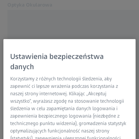
Optyka Okularowa
Otwiera się w innej karcie
Zdrowie i ochrona oczu
Optyka okularowa
Nasze rozwiązania
Ustawienia bezpieczeństwa
Twój wzrok
O nas
danych
Kontakt
CZĘSTO UŻYWANE
Korzystamy z różnych technologii śledzenia, aby
Znajdź optyka
zapewnić ci lepsze wrażenia podczas korzystania z
naszej strony internetowej. Klikając „Akceptuj
Dlaczego dobre widzenie jest takie
Dla optyków i okulistów
wszystko”, wyrażasz zgodę na stosowanie technologii
ważne
Powiązane strony WWW firmy ZEISS
śledzenia w celu zapamiętania danych logowania i
zapewnienia bezpiecznego logowania (niezbędne z
Soczewki progresywne
Dla optyków i okulistów
technicznego punktu widzenia), gromadzenia statystyk
ZEISS Sunlens
optymalizujących funkcjonalność naszej strony
Informacje o produktach i instrukcje
Okulary do dali i bliży
(statystyki), zapewnienia ulepszonej funkcjonalności