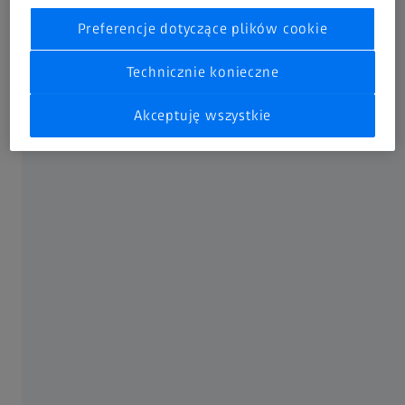
oraz duże i małe odkształcenia w porównaniu z danymi
Preferencje dotyczące plików cookie
symulacyjnymi.
Technicznie konieczne
Ustalenia te można wykorzystać w parametryzacji
następnej symulacji. W ten sposób można ulepszyć dalsze
Akceptuję wszystkie
obliczenia i obniżyć koszty rozwoju przyszłych projektów.
Korzyści
Porównanie całej powierzchni
wyników symulacji FEM z pomiarami części