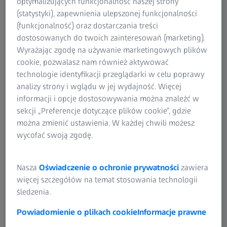
optymalizujących funkcjonalność naszej strony
Produkty i procesy produkcyjne są projektowane i
(statystyki), zapewnienia ulepszonej funkcjonalności
optymalizowane za pomocą metod symulacji numerycznej.
(funkcjonalność) oraz dostarczania treści
To rodzi pytanie: Jak dokładne są wyniki tych symulacji?
dostosowanych do twoich zainteresowań (marketing).
Wiele czynników odgrywa tutaj rolę. Między innymi
Wyrażając zgodę na używanie marketingowych plików
właściwości materiałowe wpływają na zachowanie części
cookie, pozwalasz nam również aktywować
pod względem odkształceń, a także na dokładność i
technologie identyfikacji przeglądarki w celu poprawy
niezawodność obliczeń symulacyjnych.
analizy strony i wglądu w jej wydajność. Więcej
informacji i opcje dostosowywania można znaleźć w
sekcji „Preferencje dotyczące plików cookie”, gdzie
Rozwiązanie
można zmienić ustawienia. W każdej chwili możesz
wycofać swoją zgodę.
Symulacje formowania mogą być sprawdzane i
optymalizowane poprzez walidację ich za pomocą
pomiarów eksperymentalnych. W tym celu użytkownik
Nasza
Oświadczenie o ochronie prywatności
zawiera
dokonuje pomiaru części za pomocą systemu ARGUS.
więcej szczegółów na temat stosowania technologii
Następnie dane pomiarowe można porównać
śledzenia.
numerycznie i na całej powierzchni części z odpowiednimi
Powiadomienie o plikach cookie
Informacje prawne
obliczeniami MES. Przeanalizowano, jak zachowuje się
rzeczywista geometria części, redukcja grubości materiału