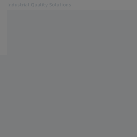
Industrial Quality Solutions
Otwiera się w innej karcie
Branże
Formowanie metalu
Oprogramowanie
Systemy
Usługi
O nas
Wsparcie
Zaloguj się
Zaloguj się
Zaloguj się
Kontakt
Powiązane strony WWW firmy ZEISS
#HandsOnMetrology