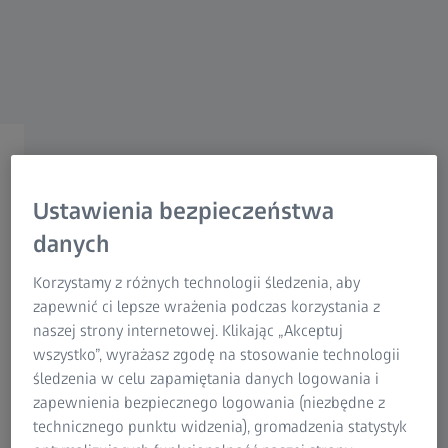
Research Microscopy Solutions
ZEISS Group
Ulepszone symulacje FEM
poprzez porównanie z
Ustawienia bezpieczeństwa
rzeczywistymi danymi
danych
pomiarowymi
Korzystamy z różnych technologii śledzenia, aby
zapewnić ci lepsze wrażenia podczas korzystania z
naszej strony internetowej. Klikając „Akceptuj
wszystko”, wyrażasz zgodę na stosowanie technologii
śledzenia w celu zapamiętania danych logowania i
zapewnienia bezpiecznego logowania (niezbędne z
Wyzwanie
technicznego punktu widzenia), gromadzenia statystyk